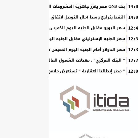
بنك QNB مصر يعزز جاهزية المشروعات الصغيرة والمتوسطة للنمو والتوسع من خلال برنامج أبطال المشروعات الصغيرة...
14:0
النفط يتراجع وسط آمال التوصل لاتفاق بين أمريكا وإيران
14:0
سعر اليورو مقابل الجنيه اليوم الخميس في البنوك المصرية
12:4
سعر الجنيه الإسترليني مقابل الجنيه اليوم الخميس في البنوك ال
12:3
سعر الدولار أمام الجنيه اليوم الخميس في البنوك المصرية
12:3
” البنك المركزي” : معدلات الشمول المالي تواصل ارتفاعها 79% من المواطنين يمتلكون حسابات نشطة...
12:2
” مصر إيطاليا العقارية ” تستعرض ملامح “سولاري” التي تتشكل على أرض
12:0