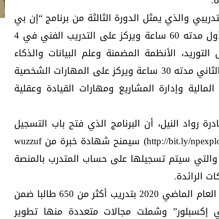
.
تدريبي والذي يمثل الدورة الثالثة من برنامج “إن بي
إكسبلور” ينقسم إلى قسمين؛ الأول مدته 60 ساعة ويركز على التدريب الفني في 4
لتوريد، الأنظمة المضمنة وعلم البيانات والذكاء
الاصطناعي والتسويق الرقمي، والثاني مدته 30 ساعة ويركز على المهارات الشخصية
فة المالية وإدارة المشاريع ومهارات القيادة وعقلية
رة رواد النيل، أن البرنامج الذي فتح باب التسجيل
من خلال موقع المبادرة (http://bit.ly/npexplorecycle3) سيمنح شهادة خبرة من wuzzuf
– والتي سيتم تسجيلها على حساب المتدرب بالمنصة
ت الرائدة.
وكانت مبادرة رواد النيل قد قامت العام الماضي 2020 بتدريب أكثر من 650 طالبا ضمن
 بي إكسبلور” وشملت مجالات متعددة منها تطوير