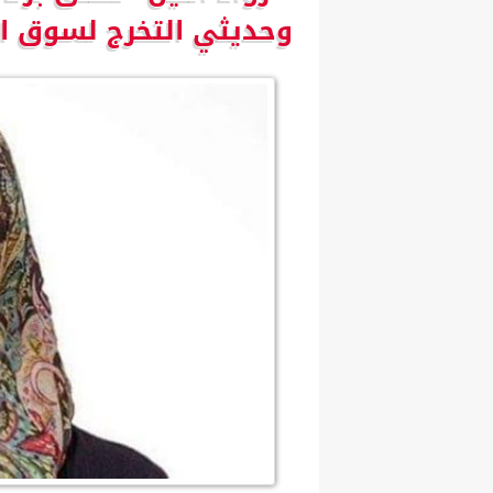
وحديثي التخرج لسوق ا