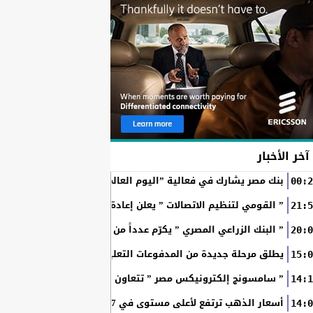
آخر الأخبار
بنك مصر يشارك في فعالية ”اليوم العالمي للشباب” ويقدم العديد 
00:2
” القومي لتنظيم الاتصالات ” يعلن إعادة إتاحة خدمة «أرقامي» عبر تطبيق My NTRA ب
21:5
” البنك الزراعي المصري ” يكرّم عدداً من موظفيه المتميزين لتحق
20:0
SchoolPay يطلق مرحلة جديدة من المدفوعات التعليمية الرقمية.. سداد ا
15:0
” سامسونج إلكترونيكس مصر ” تتعاون مع ويجز وLege-Cy في أحدث حملاتها للترويج لسلسلة Galaxy...
14:1
أسعار الذهب ترتفع لأعلى مستوى في 7 أسابيع بدعم آمال فتح مضيق هرمز
14:0