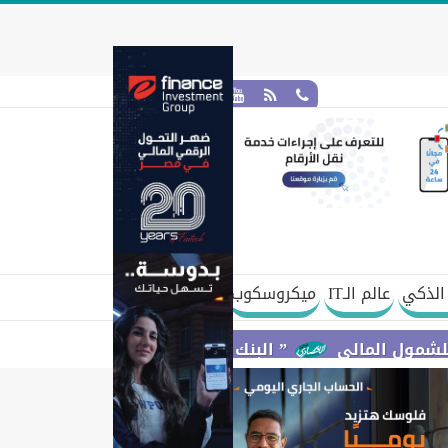
الذكي
عالم الـIT
ميكروسكوب
الي
” البنك المركزي” : معدلات الشمول المالي تواصل ارتفاعها 79% من المواطنين يمتلكون حسابات نشطة تمكنهم من