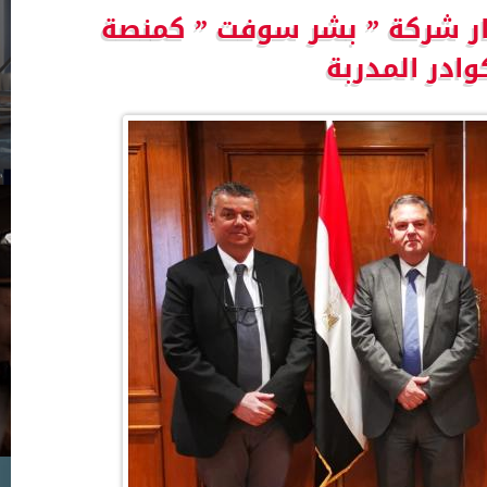
تار شركة ” بشر سوفت ” كمنصة
ادر المدربة