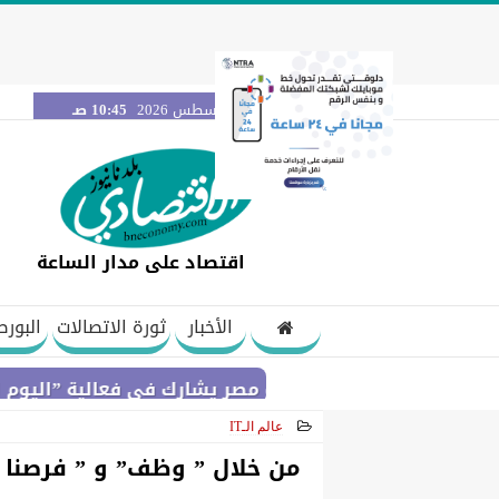
الجمعة 7 أغسطس 2026
10:45 صـ
اقتصاد على مدار الساعة
الأخبار
ثورة الاتصالات
البورص
بنك مصر يشارك في فعالية ”اليوم العالمي لل
عالم الـIT
2021-02-23 13:19:46
من خلال ” وظف” و ” فرصنا ”