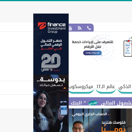
الذكي
عالم الـIT
ميكروسكوب
الي
” البنك المركزي” : معدلات الشمول المالي تواصل ارتفاعها 79% من المواطنين يمتلكون حسابات نشطة تمكنهم 