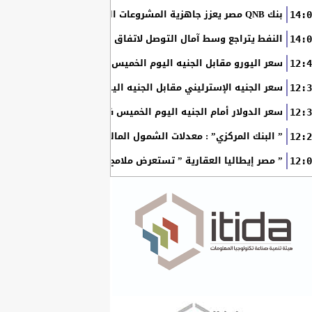
بنك QNB مصر يعزز جاهزية المشروعات الصغيرة والمتوسطة للنمو والتوسع من خلال برنامج أبطال المشروعات الصغيرة...
14:0
النفط يتراجع وسط آمال التوصل لاتفاق بين أمريكا وإيران
14:0
سعر اليورو مقابل الجنيه اليوم الخميس في البنوك المصرية
12:4
سعر الجنيه الإسترليني مقابل الجنيه اليوم الخميس في البنوك ال
12:3
سعر الدولار أمام الجنيه اليوم الخميس في البنوك المصرية
12:3
” البنك المركزي” : معدلات الشمول المالي تواصل ارتفاعها 79% من المواطنين يمتلكون حسابات نشطة...
12:2
” مصر إيطاليا العقارية ” تستعرض ملامح “سولاري” التي تتشكل على أرض
12:0