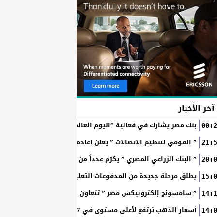
آخر الأخبار
بنك مصر يشارك في فعالية ”اليوم العالمي للشباب” ويقدم العديد 
00:2
” القومي لتنظيم الاتصالات ” يعلن إعادة إتاحة خدمة «أرقامي» عبر تطبيق My NTRA ب
21:5
” البنك الزراعي المصري ” يكرّم عدداً من موظفيه المتميزين لتحق
20:0
SchoolPay يطلق مرحلة جديدة من المدفوعات التعليمية الرقمية.. سداد ا
15:0
” سامسونج إلكترونيكس مصر ” تتعاون مع ويجز وLege-Cy في أحدث حملاتها للترويج لسلسلة Galaxy...
14:1
أسعار الذهب ترتفع لأعلى مستوى في 7 أسابيع بدعم آمال فتح مضيق هرمز
14:0