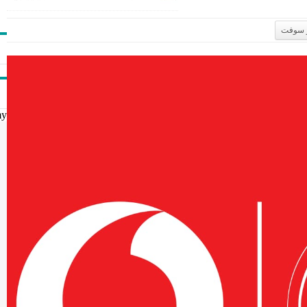
 سوفت
my