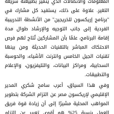
المعلومات والاتصالات الذي يتميز بطبيعته سريعة
التغير. علاوة على ذلك، يستفيد كل مشارك في
"برنامج إريكسون للخريجين" من الأنشطة التدريبية
الفردية إلى جانب التوجيه والإرشاد طوال مدة
إقامة البرنامج، علمًا بأن المشاركين تُتاح لهم فرص
الاحتكاك المباشر بالتقنيات الحديثة ومن بينها
تقنيات الجيل الخامس وانترنت الأشياء، والحوسبة
السحابية، ومراكز البيانات، والتليفزيون، والإعلام
والتطبيقات.
وفي هذا السياق، أعرب سامح شكري المدير
الإقليمي لإريكسون مصر عن التزام الشركة بتطوير
المواهب المحلية مشيرًا إلى أن زيادة قوة فريق
العمل بنسبة 25% هو أقوى تعبير عن التزام