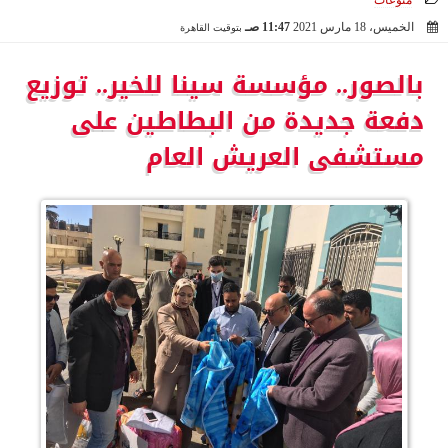
منوعات
الخميس، 18 مارس 2021
11:47 صـ
بتوقيت القاهرة
2021-03-18 11:47:24
بالصور.. مؤسسة سينا للخير.. توزيع
دفعة جديدة من البطاطين على
مستشفى العريش العام