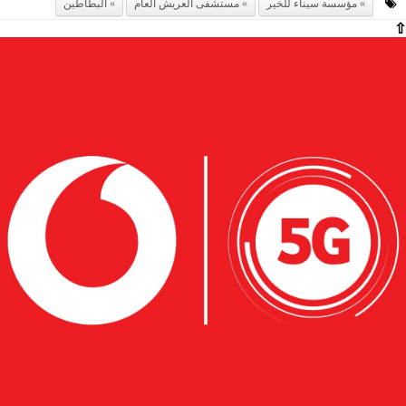
مؤسسة سيناء للخير
مستشفى العريش العام
البطاطين
⇧