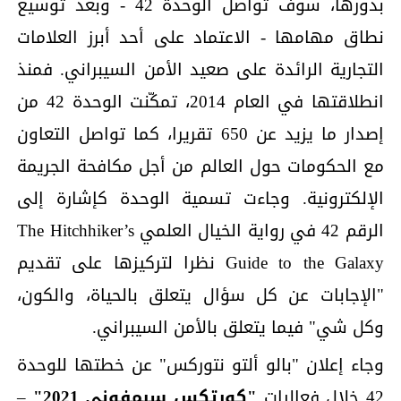
بدورها، سوف تواصل الوحدة 42 - وبعد توسيع
نطاق مهامها - الاعتماد على أحد أبرز العلامات
التجارية الرائدة على صعيد الأمن السيبراني. فمنذ
انطلاقتها في العام 2014، تمكّنت الوحدة 42 من
إصدار ما يزيد عن 650 تقريرا، كما تواصل التعاون
مع الحكومات حول العالم من أجل مكافحة الجريمة
الإلكترونية. وجاءت تسمية الوحدة كإشارة إلى
الرقم 42 في رواية الخيال العلمي The Hitchhiker’s
Guide to the Galaxy نظرا لتركيزها على تقديم
"الإجابات عن كل سؤال يتعلق بالحياة، والكون،
وكل شي" فيما يتعلق بالأمن السيبراني.
وجاء إعلان "بالو ألتو نتوركس" عن خطتها للوحدة
42 خلال فعاليات
"كورتكس سيمفوني 2021"
–