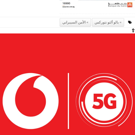
بالو ألتو نتوركس
الأمن السيبراني
⇧