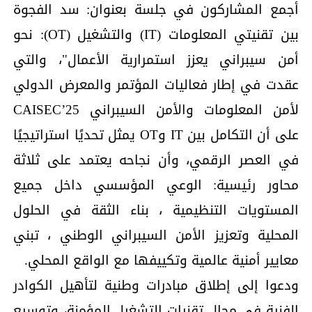
أجمع المشاركون في جلسة بعنوان: سد الفجوة
بين تقنيتي المعلومات (IT) والتشغيل (OT): نحو
أمن سيبراني يعزز استمرارية الأعمال"، والتي
عقدت في إطار فعاليات المؤتمر والمعرض الدولي
لأمن المعلومات والأمن السيبراني CAISEC’25
على أن التكامل بين IT وOT يمثل تحديًا استراتيجيًا
في العصر الرقمي، وأن نجاحه يعتمد على ثلاثة
محاور رئيسية: الوعي المؤسسي داخل جميع
المستويات التنظيمية ، بناء الثقة في الحلول
المحلية وتعزيز الأمن السيبراني الوطني ، تبني
معايير أمنية عالمية وتكييفها مع الواقع المحلي.
ودعوا إلى إطلاق مبادرات وطنية لتأهيل الكوادر
الفنية في مجال تقنيات التشغيل المؤمنة، وتوسيع