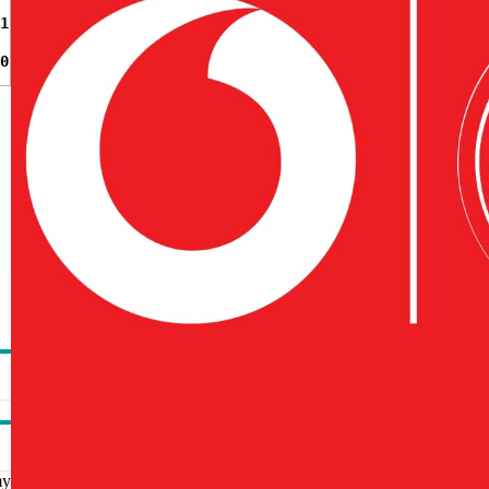
1
0
my