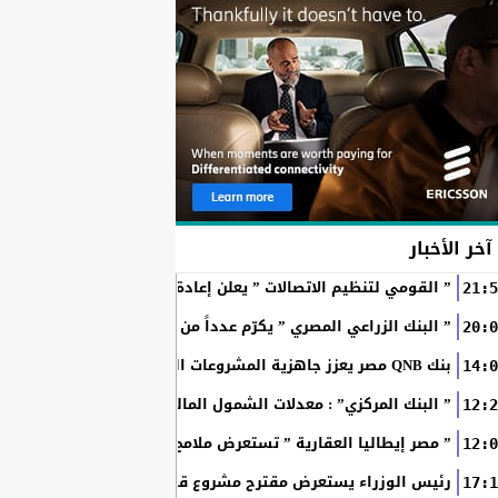
آخر الأخبار
” القومي لتنظيم الاتصالات ” يعلن إعادة إتاحة خدمة «أرقامي» عبر تطبيق My NTRA ب
21:5
” البنك الزراعي المصري ” يكرّم عدداً من موظفيه المتميزين لتحق
20:0
بنك QNB مصر يعزز جاهزية المشروعات الصغيرة والمتوسطة للنمو والتوسع من خلال برنامج أبطال المشروعات الصغيرة...
14:0
” البنك المركزي” : معدلات الشمول المالي تواصل ارتفاعها 79% من المواطنين يمتلكون حسابات نشطة...
12:2
” مصر إيطاليا العقارية ” تستعرض ملامح “سولاري” التي تتشكل على أرض
12:0
رئيس الوزراء يستعرض مقترح مشروع قانون الاتحاد المصري للمطور
17:1