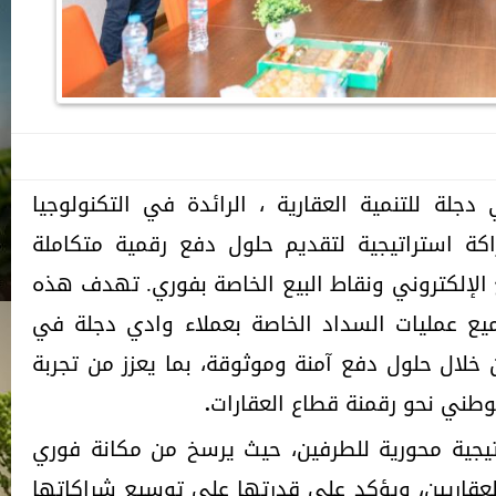
لة للتنمية العقارية ، الرائدة في التكنولوجيا
كة استراتيجية لتقديم حلول دفع رقمية متكاملة
ع الإلكتروني ونقاط البيع الخاصة بفوري. تهدف هذه
ع عمليات السداد الخاصة بعملاء وادي دجلة في
 خلال حلول دفع آمنة وموثوقة، بما يعزز من تجربة
لوطني نحو رقمنة قطاع العقارات
.
يجية محورية للطرفين، حيث يرسخ من مكانة فوري
قاريين، ويؤكد على قدرتها على توسيع شراكاتها