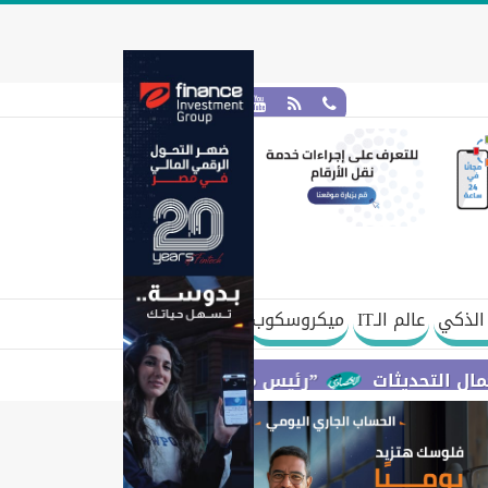
الذكي
عالم الـIT
ميكروسكوب
”رئيس مجلس القضاء الأعلى” يتعاون مع ”الهيئة الق