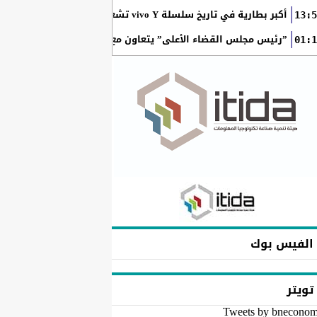
أكبر بطارية في تاريخ سلسلة vivo Y تشعل المنافسة في مصر مع إطلاق vivo Y500
13:5
”رئيس مجلس القضاء الأعلى” يتعاون مع ”الهيئة القومية للبريد ” 
01:1
الفيس بوك
تويتر
Tweets by bnecono