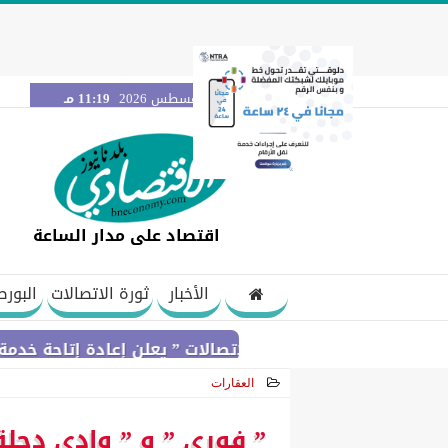
الخميس 6 أغسطس 2026
11:19 مـ
اقتصاد على مدار الساعة
الأخبار
ثورة الاتصالات
البورص
ي لتنظيم الاتصالات ” يعلن إعادة إتاحة خدمة «أرقامي» عبر تطبيق My NTRA بحل فني مؤقت لحين اس
العقارات
2025-11-06 10:25:26
” فوري ” و ” وادي دجلة