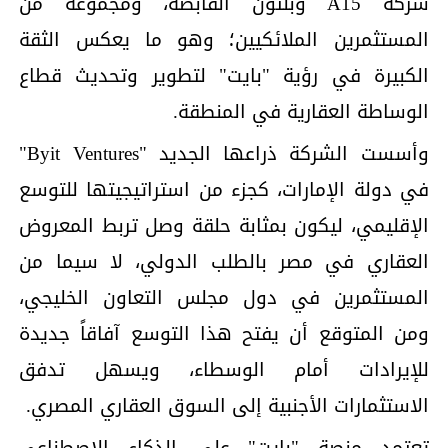
شركة A15 وبلتون القابضة، ومجموعة من
المستثمرين الملائكيين؛ وهو ما يعكس الثقة
الكبيرة في رؤية "بايت" لتطوير وتحديث قطاع
الوساطة العقارية في المنطقة.
وأسست الشركة ذراعها الجديد "Byit Ventures"
في دولة الإمارات، كجزء من استراتيجيتها للتوسع
الإقليمي، ليكون بمثابة حلقة وصل تربط المعروض
العقاري في مصر بالطلب الدولي، لا سيما من
المستثمرين في دول مجلس التعاون الخليجي،
ومن المتوقع أن يفتح هذا التوسع آفاقاً جديدة
للإيرادات أمام الوسطاء، ويسهل تدفق
الاستثمارات الأجنبية إلى السوق العقاري المصري.
تعتمد منصة "بايت" على الذكاء الاصطناعي