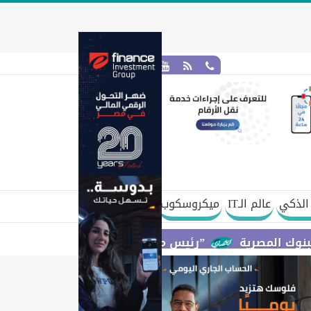
الذكي
عالم الـIT
ميكروسكوب
”رئيس مجلس القضاء الأعلى” يتعاون مع ”الهيئة القو