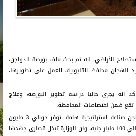
استصلاح الأراضي، انه تم بحث ملف بورصة الدواجن،
يد الهجان محافظ القليوبية، للعمل على تطويرها،
د انه يجرى حاليا دراسة تطوير البورصة، وعلاج
ا تقع ضمن اختصاصات المحافظة.
واكد وزير الزراعة ان صناعة الدواجن صناعة استراتيجية هامة، توفر حوالي 3 مليون
فرصة عمل، وتبلغ استثماراتها حوالي 100 مليار جنيه، وان الوزارة تبذل قصارى جهدها