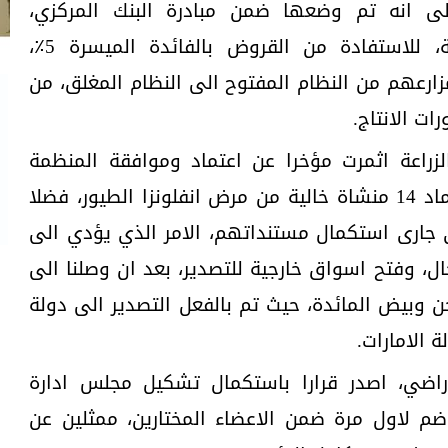
لى انه تم وضعها ضمن مبادرة البنك المركزي،
للمشروعات الصغيرة والمتوسطة، للاستفادة من القروض بالفائدة الميسرة 5٪،
زارعهم من النظام المفتوح الى النظام المغلق، من
ات الانتاج.
زراعة اثمرت مؤخرا عن اعتماد وموافقة المنظمة
العالمة للصحة الحيوانية على اعتماد 14 منشاة خالية من مرض انفلونزا الطيور، فضلا
 ٢٤ منشاة اخرى جارى استكمال مستنداتهم، الامر الذي يؤدي الى
ل، وفتح اسواق خارجية للتصدير، بعد ان وصلنا الى
ن وبيض المائدة، حيث تم بالفعل التصدير الى دولة
ة الامارات.
اراضي، اصدر قرارا باستكمال تشكيل مجلس ادارة
وضم لاول مرة ضمن الاعضاء المختارين، ممثلين عن