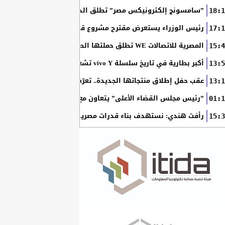
”سامسونج إلكترونيكس مصر” تطلق الدورة الثامنة من برنامج ”سام
18:1
رئيس الوزراء يستعرض مقترح مشروع قانون الاتحاد المصري للمطور
17:1
المصرية للاتصالات WE تطلق حملتها الصيفية بعروض حصرية وجوائز نقدية تصل إلى مليوني جنيه
15:4
أكبر بطارية في تاريخ سلسلة vivo Y تشعل المنافسة في مصر مع إطلاق vivo Y500
13:5
عقب حفل إطلاق منتجاتها الجديدة.. تعرّف على أحدث شاشات سا
13:1
”رئيس مجلس القضاء الأعلى” يتعاون مع ”الهيئة القومية للبريد ” 
01:1
رأفت هندي: نستهدف بناء قدرات مصرية تطور حلولًا للذكاء الاصطنا
15:3