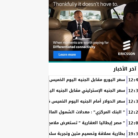
آخر الأخبار
سعر اليورو مقابل الجنيه اليوم الخميس في البنوك المصرية
12:4
سعر الجنيه الإسترليني مقابل الجنيه اليوم الخميس في البنوك ال
12:3
سعر الدولار أمام الجنيه اليوم الخميس في البنوك المصرية
12:3
” البنك المركزي” : معدلات الشمول المالي تواصل ارتفاعها 79% من المواطنين يمتلكون حسابات نشطة...
12:2
” مصر إيطاليا العقارية ” تستعرض ملامح “سولاري” التي تتشكل على أرض
12:0
بطارية عملاقة وتصميم متين وتجربة سلسة مع التطبيقات.. لماذا يُعد HUAWEI nova 15 Max الخيار المثال
19:3