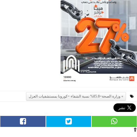
وزارة الصحة=85.8% نسبة الشفاء =كورونا بمستشفيات العزل
⇧