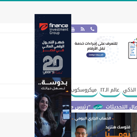
الذكي
عالم الـIT
ميكروسكوب
”رئيس مجلس القضاء الأعلى” يتعاون مع ”الهيئة الق