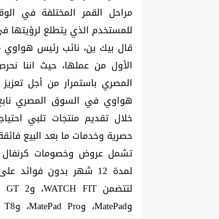
مراحل القمر المختلفة في الوق
للمستخدم الذي يتطلع لرؤيتها ف
قال بيك ين، نائب رئيس هواوي 
الأول من عملها، حيث اننا نح
المصري باستمرار من أجل تعزيز 
هواوي في السوق المصري نابع 
خلال تقديم منتجات تلبي احتيا
حصرية وخدمات ما بعد البيع فائقة.
لمدة 12 شهر بدون فوائد ع