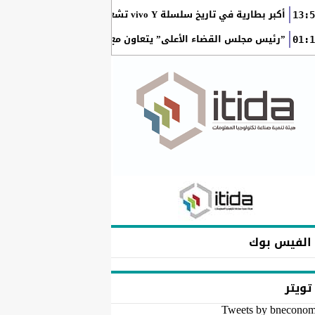
أكبر بطارية في تاريخ سلسلة vivo Y تشعل المنافسة في مصر مع إطلاق vivo Y500
13:5
”رئيس مجلس القضاء الأعلى” يتعاون مع ”الهيئة القومية للبريد ” 
01:1
الفيس بوك
تويتر
Tweets by bnecono