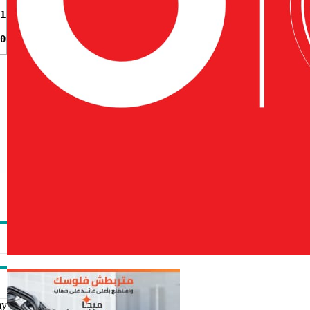
1
0
my