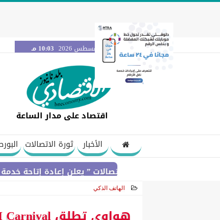
الخميس 6 أغسطس 2026
10:03 مـ
اقتصاد على مدار الساعة
الأخبار
ثورة الاتصالات
البورص
مي لتنظيم الاتصالات ” يعلن إعادة إتاحة خدمة «أرقامي» عبر تطبيق My NTRA بحل فني مؤقت لحين اس
الهاتف الذكي
2020-12-20 12:35:05