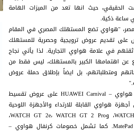
ت الحقيقي، حيث انها تعد من الميزات الهامة
ي ساعة ذكية.
مصر، "هواوي تضع المستهلك المصري في المقام
رص على تقديم عروض ترويجية وحصرية للمستهلك
ثقتهم في علامة هواوي التجارية. لذا يأتي نجاح
عن اهتمامها الكبير بالمستهلك، ليس فقط من
جاتهم ومتطلباتهم، بل ايضاً بإطلاق حملة عروض
"
تشمل عروض وخصومات كرنفال هواوي – HUAWEI Carnival على عروض تقسيط
لى أجهزة هواوي القابلة للارتداء والأجهزة اللوحية
لتتضمن WATCH FIT، وWATCH GT 2، وWATCH GT 2e، WATCH GT 2 Pro،
وMatePad، وMatePad Pro، وMatePad T8. كما تشمل خصومات كرنفال هواوي –