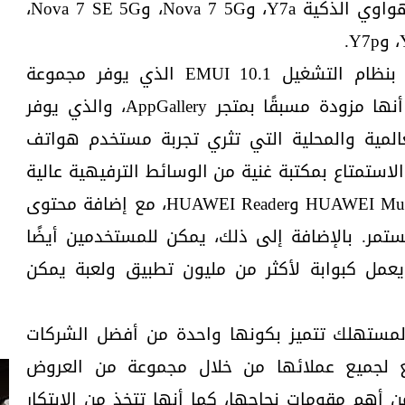
HUAWEI Carnival على هواتف هواوي الذكية Y7a، وNova 7 5G، وNova 7 SE 5G،
وتعمل هواتف هواوي الجديدة بنظام التشغيل EMUI 10.1 الذي يوفر مجموعة
واسعة من الميزات الذكية. كما أنها مزودة مسبقًا بمتجر AppGallery، والذي يوفر
المية والمحلية التي تثري تجربة مستخدم هواتف
استمتاع بمكتبة غنية من الوسائط الترفيهية عالية
الجودة على HUAWEI Video وHUAWEI Music وHUAWEI Reader، مع إضافة محتوى
تمر. بالإضافة إلى ذلك، يمكن للمستخدمين أيضًا
يت Petal Search الذي يعمل كبوابة لأكثر من مليون تطبيق ولعبة يمكن
المستهلك تتميز بكونها واحدة من أفضل الشركات
ع لجميع عملائها من خلال مجموعة من العروض
ن أهم مقومات نجاحها، كما أنها تتخذ من الابتكار