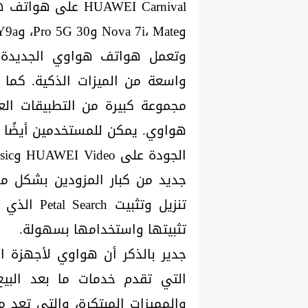
وNova 7i، Mate و30 Pro 5G، وY9a، وY7p.
مجموعة كبيرة من التطبيقات الع
هواوي. يمكن للمستخدمين أيضًا ال
جديد من كبار المزودين بشكل مس
تنزيل وتثب
تثبيتها واستخدامها بسهولة.
جدير بالذكر أن هواوي لأجهزة 
التي تقدم خدمات ما بعد البي
والمميزات المبتكرة، والتي تعد م