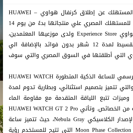
أعلنت مجموعة هواوي لأجهزة المستهلك عن إطلاق كرنفال هواوي – HUAWEI
Carnival بعروض ترويجية وحصرية للمستهلك المصري علي منتجاتها بدءً من يوم 14
ديسمبر 2020 في جميع فروع هواوي Experience Store ولدى موزعيها المعتمدين،
حيث ان هذه العروض تتضمن تقسيط لمدة 12 شهر بدون فوائد بالإضافة الي
ي التي أطلقتها في السوق المصري والتي سوف
كما أعلنت هواوي عن الإطلاق الرسمي للساعة الذكية المتطورة HUAWEI WATCH
قمر والتي تتميز بتصميم استثنائي، وبطارية تدوم لمدة
وميزات تتبع اللياقة المتقدمة مع مقاومة الماء
بمعيار 5 ATM3، ومجموعة واسعة من الخصائص. وتأتي HUAWEI WATCH GT 2 Pro
بالإصدار الرياضي Night Black والإصدار الكلاسيكي Nebula Gray، حيث تتميز ساعة
بمجموعة مراحل القمر الفاخرة – Moon Phase Collection التي تتيح للمستخدم رؤية