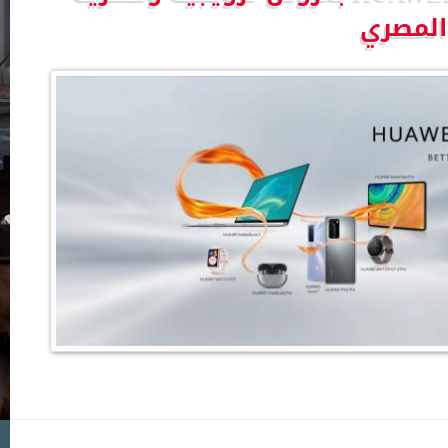
لمصري