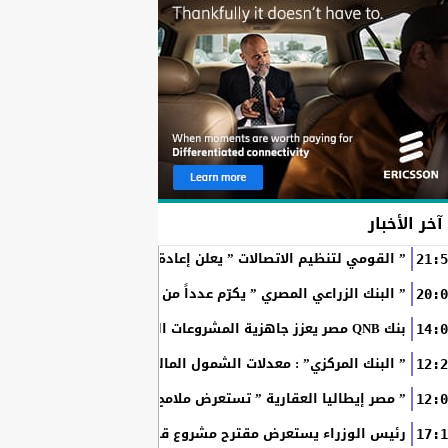
آخر الأخبار
” القومي لتنظيم الاتصالات ” يعلن إعادة إتاحة خدمة «أرقامي» عبر تطبيق My NTRA ب
21:5
” البنك الزراعي المصري ” يكرّم عدداً من موظفيه المتميزين لتحق
20:0
بنك QNB مصر يعزز جاهزية المشروعات الصغيرة والمتوسطة للنمو والتوسع من خلال برنامج أبطال المشروعات الصغيرة...
14:0
” البنك المركزي” : معدلات الشمول المالي تواصل ارتفاعها 79% من المواطنين يمتلكون حسابات نشطة...
12:2
” مصر إيطاليا العقارية ” تستعرض ملامح “سولاري” التي تتشكل على أرض
12:0
رئيس الوزراء يستعرض مقترح مشروع قانون الاتحاد المصري للمطور
17:1