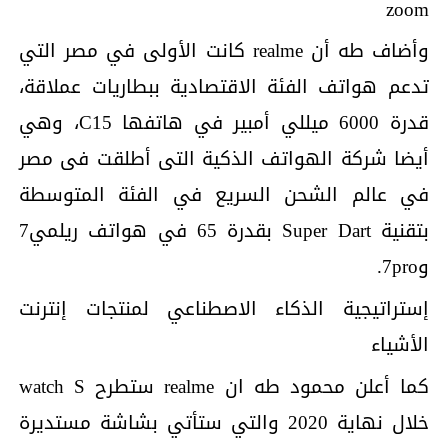
zoom
وأضاف طه أن realme كانت الأولى في مصر التي
تدعم هواتف الفئة الاقتصادية ببطاريات عملاقة،
قدرة 6000 ميللي أمبير في هاتفها C15، وهي
أيضا شركة الهواتف الذكية التى أطلقت فى مصر
في عالم الشحن السريع في الفئة المتوسطة
بتقنية Super Dart بقدرة 65 في هواتف ريلمي7
و7pro.
إستراتيجية الذكاء الاصطناعي لمنتجات إنترنت
الأشياء
كما أعلن محمود طه ان realme ستطرح watch S
خلال نهاية 2020 والتي ستأتي بشاشة مستديرة