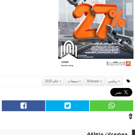
ريلمي
Releame
مبيعات
عام 2020
⇧
موضوعات متعلقة