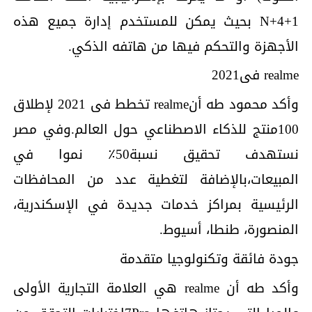
1+4+N بحيث يمكن للمستخدم إدارة جميع هذه
الأجهزة والتحكم فيها من هاتفه الذكي.
realme فى2021
وأكد محمود طه أنrealme تخطط فى 2021 لإطلاق
100منتج للذكاء الاصطناعي حول العالم.وفي مصر
نستهدف تحقيق نسبة50٪ نموا في
المبيعات،بالإضافة لتغطية عدد من المحافظات
الرئيسية بمراكز خدمات جديدة في الإسكندرية،
المنصورة، طنطا، أسيوط.
جودة فائقة وتكنولوجيا متقدمة
وأكد طه أن realme هي العلامة التجارية الأولى