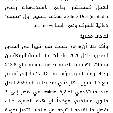
للعمل كمستشار إبداعي لأستديوهات ريلمي
realme Design Studio، بهدف تصميم أول "تميمة"
دعائية للشركة وهي القط realmeow.
نجاحات مصرية
وأكد طه أنrealme حققت نموا كبيرا في السوق
المصري خلال 2020، واحتلت فيه المرتبة الرابعة بين
شركات الهواتف الذكية بحصة سوقية تبلغ 13.8٪
وذلك وفقًا لتقرير مؤسسة IDC ،لافتاً إلى أنه تم
بيع 1.5 مليون جهاز ذكي منذ بداية عام 2020 ليصل
عدد مستخدمي أجهزة realme في مصر إلى 2
مليون مستخدم، موضحاً أن هذه الطفرة كانت
بفضل ما تقدمه الشركة من منتجات تتميز بجودة