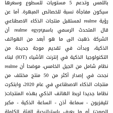
باللمس وتدعم 5 مستويات للسطوع وسعرها
سيكون مفاجأة نسبة للخصائص المبهرة. أما عن
رؤية realme لمستقبل منتجات الذكاء الاصطناعي
قال المتحدث الرسمي باسمrealme egypt أن
الشركة ذهبت الى ما هو أبعد من الهواتف
الذكية، وبدأت في تقديم موجة جديدة من
التكنولوجيا الذكية في إنترنت الأشياء (IOT) لبناء
نظام شامل من الجيل الخامس، موضحا أن realme
نجحت في إصدار أكثر من 50 منتج مختلف من
منتجات الذكاء الاصطناعي في عام 2020، وابتكرت
نظاما جديدا لربط الهاتف الذكي بهذه المنتجات(
تليفزيون - سماعة أذن - الساعة الذكية - مكبر
الصوت) أو ما يعرف بإستراتيجية الفئة الكاملة