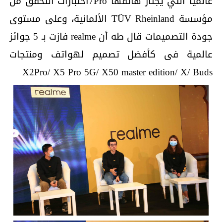
عالميا التي يجتاز هاتفها 7Proاختبارات التحقق من
مؤسسة TÜV Rheinland الألمانية، وعلى مستوى
جودة التصميمات قال طه أن realme فازت بـ 5 جوائز
عالمية فى كأفضل تصميم لهواتف ومنتجات
X2Pro/ X5 Pro 5G/ X50 master edition/ X/ Buds