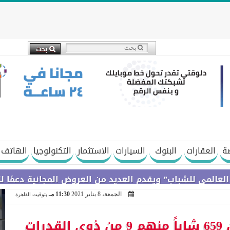
ة
العقارات
البنوك
السيارات
الاستثمار
التكنولوجيا
الهاتف 
اب” ويقدم العديد من العروض المجانية دعمًا للشمول المال
الجمعة، 8 يناير 2021
11:30 مـ
بتوقيت القاهرة
” القوى العاملة” :تعيين 659 شاباً منهم 9 من ذوي القدرات