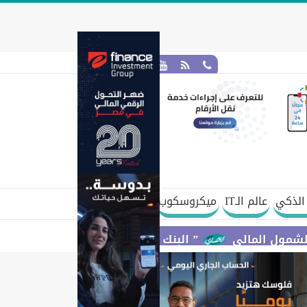
الذكي
عالم الـIT
ميكروسكوب
ي
” البنك المركزي” : معدلات الشمول المالي تواصل ارتفاعها 79% من المواطنين يمتلكون حسابات نشطة تمكنهم من إ