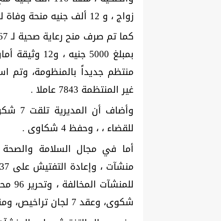
زواج ، و 12 ألف جنيه منحة وفاة لـ 6 عمال .
منتظم جديداً بالمنظومة، وتم اس
غير المنتظمة 7843 عاملا .
وأضاف أ
للقضاء ، ، وحفظ 4 شكاوى .
شكوى، وعقد 7 لجان تراخيص، ومنح 13 منشأة ترخيصا .