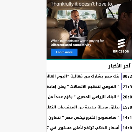
آخر الأخبار
بنك مصر يشارك في فعالية ”اليوم العالمي للشباب” ويقدم العديد 
00:2
” القومي لتنظيم الاتصالات ” يعلن إعادة إتاحة خدمة «أرقامي» عبر تطبيق My NTRA ب
21:5
” البنك الزراعي المصري ” يكرّم عدداً من موظفيه المتميزين لتحق
20:0
SchoolPay يطلق مرحلة جديدة من المدفوعات التعليمية الرقمية.. سداد ا
15:0
” سامسونج إلكترونيكس مصر ” تتعاون مع ويجز وLege-Cy في أحدث حملاتها للترويج لسلسلة Galaxy...
14:1
أسعار الذهب ترتفع لأعلى مستوى في 7 أسابيع بدعم آمال فتح مضيق هرمز
14:0