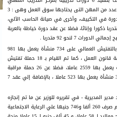
وأضاف سعفان أن المديرية قامت بتنفيذ 6 دورات تدريبية بمركز التدريب المهني
بسوهاج، والكوثر، وطهطا ، على عدد من المهن التى يحتاجها سوق العمل وهى : 3
ورة في التكييف، وأخرى في صيانة الحاسب الآلي،
رة مشغولات يدوية لنحو 83 متدربا ذكورا وإناثا، فضلا عن عقد دورة خياطة بالعربة
وأوضح الوزير أن المديرية قامت بالتفتيش العمالي على 734 منشأة يعمل بها 981
عاملا وتم تحرير 57 محضرا لمخالفة قانون العمل ، كما تم القيام بـ 18 حملة تفتيش
شامل نهاري وليلي لـ 33 منشأة يعمل بها 2559 عاملا، فضلا عن 26 حملة مراقبة
ساعات العمل نهاري وليلي لـ 324 منشأة يعمل بها 523 عاملا ، بالإضافة إلي عقد 7
مدير المديرية - في تقريره للوزير عن ما تم إنجازه
خلال شهر ديسمبر الماضي- أنه تم صرف 260 ألفا و746 جنيها علي الرعاية الاجتماعية
والصحية ، منها 116 ألف جنيه منح مواليد لـ 58 عاملا، و 45 ألف جنيه لـ 15 عاملا منحة