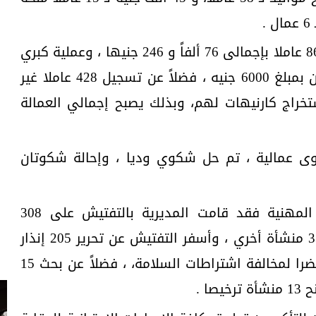
كما تم صرف منح رعاية صحية لـ 867 عاملا بإجمالى 76 ألفاً و 246 جنيها ، وعملية كبري
بمبلغ 5000 جنيه ، و12 وثيقة أمان بمبلغ 6000 جنيه ، فضلاً عن تسجيل 428 عاملا غير
تخراج كارنيهات لهم، وبذلك يصبح إجمالي العمالة
ن المديرية تلقت 7 شكوى عمالية ، تم حل شكوي وديا ، وإحالة شكوتان
أما في مجال السلامة والصحة المهنية فقد قامت المديرية بالتفتيش على 308
منشآت ، وإعادة التفتيش على 337 منشأة أخري ، وأسفر التفتيش عن تحرير 205 إنذار
للمنشآت المخالفة ، وتحرير 96 محضرا لمخالفة اشتراطات السلامة، ، فضلاً عن بحث 15