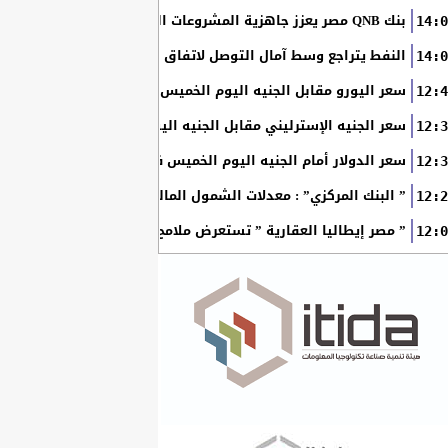
بنك QNB مصر يعزز جاهزية المشروعات الصغيرة والمتوسطة للنمو والتوسع من خلال برنامج أبطال المشروعات الصغيرة...
14:0
النفط يتراجع وسط آمال التوصل لاتفاق بين أمريكا وإيران
14:0
سعر اليورو مقابل الجنيه اليوم الخميس في البنوك المصرية
12:4
سعر الجنيه الإسترليني مقابل الجنيه اليوم الخميس في البنوك ال
12:3
سعر الدولار أمام الجنيه اليوم الخميس في البنوك المصرية
12:3
” البنك المركزي” : معدلات الشمول المالي تواصل ارتفاعها 79% من المواطنين يمتلكون حسابات نشطة...
12:2
” مصر إيطاليا العقارية ” تستعرض ملامح “سولاري” التي تتشكل على أرض
12:0