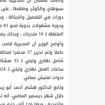
دورات في التفصيل والحياكة ، ود
ودو
المتنقلة لـ 10 متدربات ، وبذلك يصبح إجمالي الدورات 7 لنحو 92 متدربا .
ندوات تفتيش عمالي.
وتابع الدكتور هشام أحمد أبو زيد 