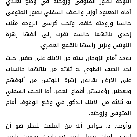
اللوحة يصور المتوفى وزوجته في وضع تعبدي
أمام المعبود أوزير والصف السفلي يصور المتوفى
جالسا وزوجته خلفه، وتحت كرسي الزوجة مثلت
إحدى بناتهما جالسة تقرب إلى أنفها زهرة
اللوتس ويزين رأسها بالقمع العطري.
يوجد أمام الزوجان ستة من الأبناء على صفين حيث
نجد الصف العلوي به ثلاثة من بناتهما جالسات
على الأرض يقربون زهرة اللوتس من أنوفهم
ويغطين رؤوسهن أقماع العطر. أما الصف السفلي
به ثلاثة من الأبناء الذكور في وضع الوقوف أمام
المتوفى وزوجته.
وأوضح د. حواس أنه من الملفت للنظر هو أن
إحدى البنات تحمل اسم (نفرتاري)، سميت باسم