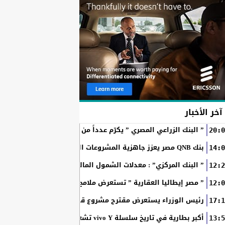
آخر الأخبار
” البنك الزراعي المصري ” يكرّم عدداً من موظفيه المتميزين لتحق
20:0
بنك QNB مصر يعزز جاهزية المشروعات الصغيرة والمتوسطة للنمو والتوسع من خلال برنامج أبطال المشروعات الصغيرة...
14:0
” البنك المركزي” : معدلات الشمول المالي تواصل ارتفاعها 79% من المواطنين يمتلكون حسابات نشطة...
12:2
” مصر إيطاليا العقارية ” تستعرض ملامح “سولاري” التي تتشكل على أرض
12:0
رئيس الوزراء يستعرض مقترح مشروع قانون الاتحاد المصري للمطور
17:1
أكبر بطارية في تاريخ سلسلة vivo Y تشعل المنافسة في مصر مع إطلاق vivo Y500
13:5