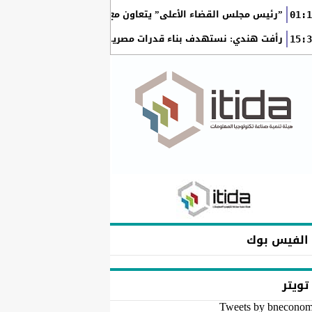
”رئيس مجلس القضاء الأعلى” يتعاون مع ”الهيئة القومية للبريد ” 
01:1
رأفت هندي: نستهدف بناء قدرات مصرية تطور حلولًا للذكاء الاصطنا
15:3
الفيس بوك
تويتر
Tweets by bnecono