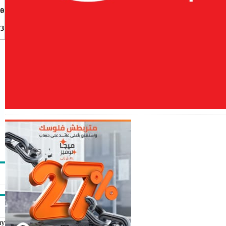
0
3
my