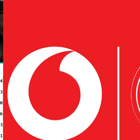
4
3
0
6
3
1