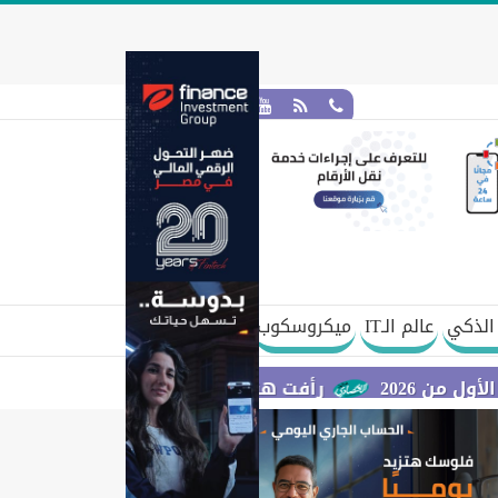
الذكي
عالم الـIT
ميكروسكوب
رأفت هندي: نستهدف بناء قدرات مصرية تطور حلولًا 