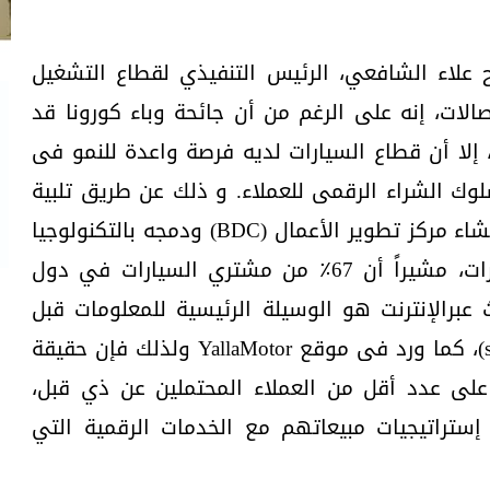
ح علاء الشافعي، الرئيس التنفيذي لقطاع التشغيل
الات، إنه على الرغم من أن جائحة وباء كورونا قد
 إلا أن قطاع السيارات لديه فرصة واعدة للنمو فى
 سلوك الشراء الرقمى للعملاء. و ذلك عن طريق تلبية
طلباتهم بشكل إستباقي ، فإن إنشاء مركز تطوير الأعمال (BDC) ودمجه بالتكنولوجيا
اللازمة هو مستقبل قطاع السيارات، مشيراً أن 67٪ من مشتري السيارات في دول
دوا أن البحث عبرالإنترنت هو الوسيلة الرئيسية للمعلومات قبل
الذهاب لصالات العرض (showroom)، كما ورد فى موقع YallaMotor ولذلك فإن حقيقة
على عدد أقل من العملاء المحتملين عن ذي قبل،
ستراتيجيات مبيعاتهم مع الخدمات الرقمية التي