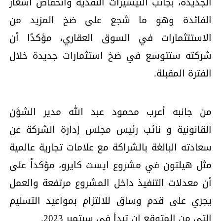
الجديدة، بجانب التيسيرات النقدية وانخفاض أسعار
الفائدة وهو ما شجع على ضخ المزيد من
الاستتثمارات في السوق العقاري، مؤكدًا أن
شركته ستتوسع في ضخ استثمارات جديدة خلال
الفترة المقبلة.
من جانبه أعرب محمود عبد الله مدير الشؤن
القانونية و نائب رئيس مجلس إدارة الشركة عن
سعادته البالغة بالشراكة مع علامات تجارية عالمية
مثل هيلتون في مشروع ايست كايرو، مؤكداً على
أن معدلات التنفيذ داخل المشروع مرتفعة والعمل
يجري على قدم وساق للالتزام بمواعيد التسليم
التي من المتوقع ان تبدأ في سبتمبر 2023.