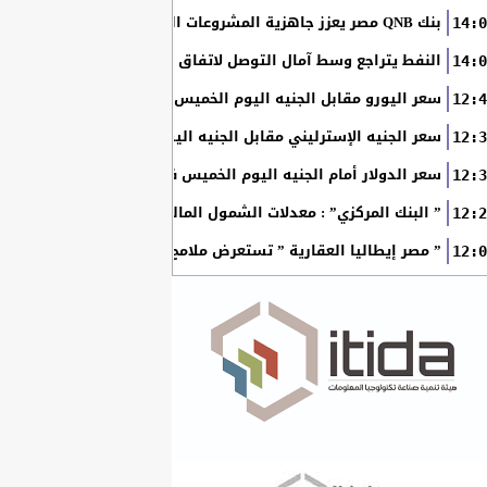
بنك QNB مصر يعزز جاهزية المشروعات الصغيرة والمتوسطة للنمو والتوسع من خلال برنامج أبطال المشروعات الصغيرة...
14:0
النفط يتراجع وسط آمال التوصل لاتفاق بين أمريكا وإيران
14:0
سعر اليورو مقابل الجنيه اليوم الخميس في البنوك المصرية
12:4
سعر الجنيه الإسترليني مقابل الجنيه اليوم الخميس في البنوك ال
12:3
سعر الدولار أمام الجنيه اليوم الخميس في البنوك المصرية
12:3
” البنك المركزي” : معدلات الشمول المالي تواصل ارتفاعها 79% من المواطنين يمتلكون حسابات نشطة...
12:2
” مصر إيطاليا العقارية ” تستعرض ملامح “سولاري” التي تتشكل على أرض
12:0