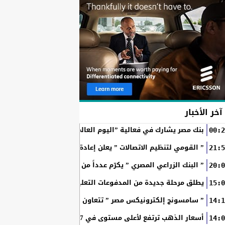
آخر الأخبار
بنك مصر يشارك في فعالية ”اليوم العالمي للشباب” ويقدم العديد 
00:2
” القومي لتنظيم الاتصالات ” يعلن إعادة إتاحة خدمة «أرقامي» عبر تطبيق My NTRA ب
21:5
” البنك الزراعي المصري ” يكرّم عدداً من موظفيه المتميزين لتحق
20:0
SchoolPay يطلق مرحلة جديدة من المدفوعات التعليمية الرقمية.. سداد ا
15:0
” سامسونج إلكترونيكس مصر ” تتعاون مع ويجز وLege-Cy في أحدث حملاتها للترويج لسلسلة Galaxy...
14:1
أسعار الذهب ترتفع لأعلى مستوى في 7 أسابيع بدعم آمال فتح مضيق هرمز
14:0