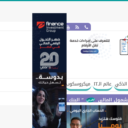
الذكي
عالم الـIT
ميكروسكوب
لي
” البنك المركزي” : معدلات الشمول المالي تواصل ارتفاعها 79% من المواطنين يمتلكون حسابات نشطة تمكنهم من 