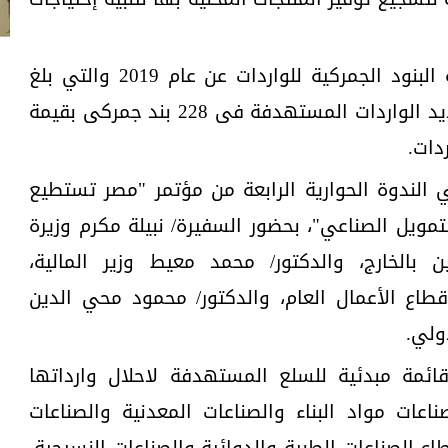
وأشارت إلى إنه تم مراجعة كافة البنود الجمركية للواردات عن عام 2019 والتي بلغ
عددها ٦٨٥٣ بند جمركى، وتم تحديد الواردات المستهدفة فى 228 بند جمركى بقيمة
 الندوة الحوارية الرابعة من مؤتمر "مصر تستطيع
تمويل الصناعي"، بحضور السفيرة/ نبيلة مكرم وزيرة
 بالخارج، والدكتور/ محمد معيط وزير المالية،
اع الأعمال العام، والدكتور/ محمود محي الدين
ولي.
ائمة مبدئية للسلع المستهدفة لاحلال وارداتها
عات مواد البناء والصناعات المعدنية والصناعات
اع الصناعات الطبية والدوائية والصناعات النسيجية،