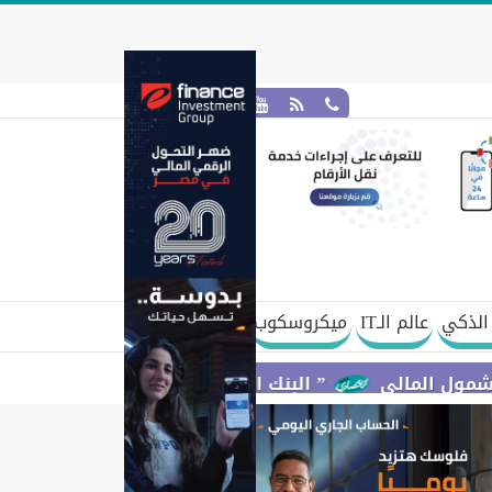
الذكي
عالم الـIT
ميكروسكوب
الي
” البنك المركزي” : معدلات الشمول المالي تواصل ارتفاعها 79% من المواطنين يمتلكون حسابات نشطة تمكنهم 