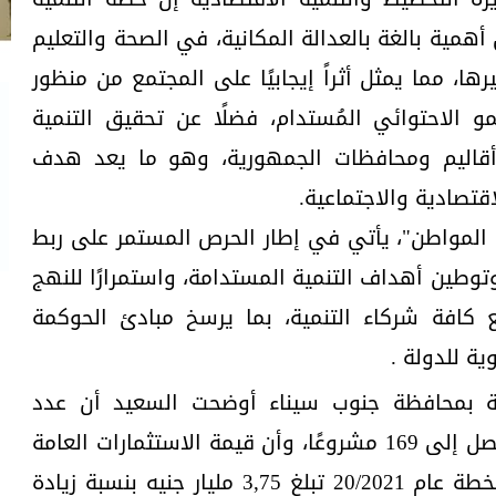
مية بالغة بالعدالة المكانية، في الصحة والتعليم
ها، مما يمثل أثراً إيجابيًا على المجتمع من منظور
و الاحتوائي المُستدام، فضلًا عن تحقيق التنمية
 أقاليم ومحافظات الجمهورية، وهو ما يعد هدف
قتصادية والاجتماعية.
لمواطن"، يأتي في إطار الحرص المستمر على ربط
ية التخطيط برؤية مصر 2030، وتوطين أهداف التنمية المستدامة، واستمرارًا للنهج
ع كافة شركاء التنمية، بما يرسخ مبادئ الحوكمة
ة للدولة .
ة بمحافظة جنوب سيناء أوضحت السعيد أن عدد
المشروعات التنموية بالمحافظة يصل إلى 169 مشروعًا، وأن قيمة الاستثمارات العامة
الموجهة لمحافظة جنوب سيناء بخطة عام 20/2021 تبلغ 3,75 مليار جنيه بنسبة زيادة