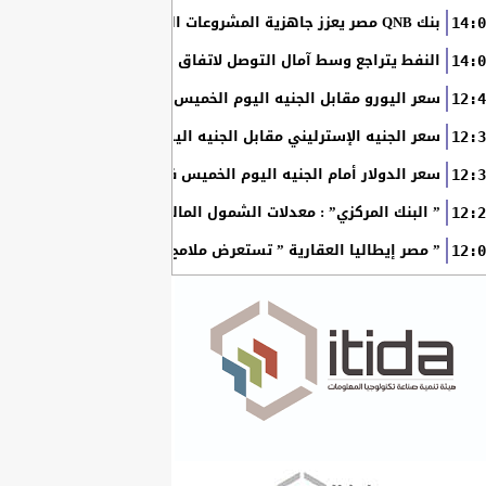
بنك QNB مصر يعزز جاهزية المشروعات الصغيرة والمتوسطة للنمو والتوسع من خلال برنامج أبطال المشروعات الصغيرة...
14:0
النفط يتراجع وسط آمال التوصل لاتفاق بين أمريكا وإيران
14:0
سعر اليورو مقابل الجنيه اليوم الخميس في البنوك المصرية
12:4
سعر الجنيه الإسترليني مقابل الجنيه اليوم الخميس في البنوك ال
12:3
سعر الدولار أمام الجنيه اليوم الخميس في البنوك المصرية
12:3
” البنك المركزي” : معدلات الشمول المالي تواصل ارتفاعها 79% من المواطنين يمتلكون حسابات نشطة...
12:2
” مصر إيطاليا العقارية ” تستعرض ملامح “سولاري” التي تتشكل على أرض
12:0