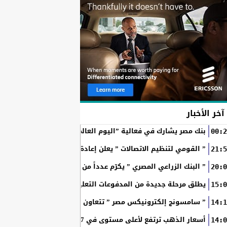
آخر الأخبار
بنك مصر يشارك في فعالية ”اليوم العالمي للشباب” ويقدم العديد 
00:2
” القومي لتنظيم الاتصالات ” يعلن إعادة إتاحة خدمة «أرقامي» عبر تطبيق My NTRA ب
21:5
” البنك الزراعي المصري ” يكرّم عدداً من موظفيه المتميزين لتحق
20:0
SchoolPay يطلق مرحلة جديدة من المدفوعات التعليمية الرقمية.. سداد ا
15:0
” سامسونج إلكترونيكس مصر ” تتعاون مع ويجز وLege-Cy في أحدث حملاتها للترويج لسلسلة Galaxy...
14:1
أسعار الذهب ترتفع لأعلى مستوى في 7 أسابيع بدعم آمال فتح مضيق هرمز
14:0