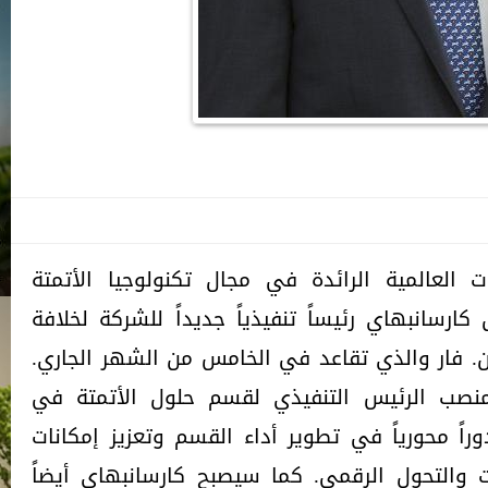
 العالمية الرائدة في مجال تكنولوجيا الأتمتة
كارسانبهاي رئيساً تنفيذياً جديداً للشركة لخلافة
ن. فار والذي تقاعد في الخامس من الشهر الجاري.
نصب الرئيس التنفيذي لقسم حلول الأتمتة في
لعام 2018، ولعب دوراً محورياً في تطوير أداء القسم وتعزيز إمكانات
 والتحول الرقمي. كما سيصبح كارسانبهاي أيضاً