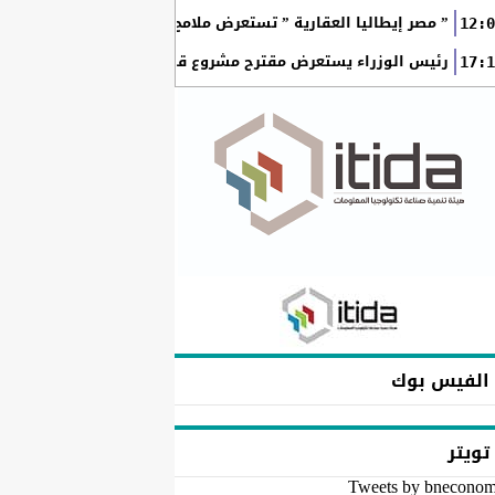
” مصر إيطاليا العقارية ” تستعرض ملامح “سولاري” التي تتشكل على أرض
12:0
رئيس الوزراء يستعرض مقترح مشروع قانون الاتحاد المصري للمطور
17:1
الفيس بوك
تويتر
Tweets by bnecono