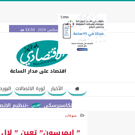
السبت 8 أغسطس 2026
12:55 صـ
اقتصاد على مدار الساعة
الأخبار
ثورة الاتصالات
البورص
«تنظيم الاتصالات» يحس
منوعات
2021-02-08 16:24:41
” إيمرسون” تعين ” لال ك