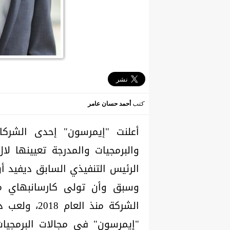
كتب
أحمد حسان عامر
أعلنت "إيمرسون" إحدى الشركات
والبرمجيات والمدرجة تعيينها لال 
الرئيس التنفيذي السابق ديفيد أ
وسبق وأن تولى كارسانبهاي م
الشركة منذ ا
"إيمرسون" في مجالات البرمجيات