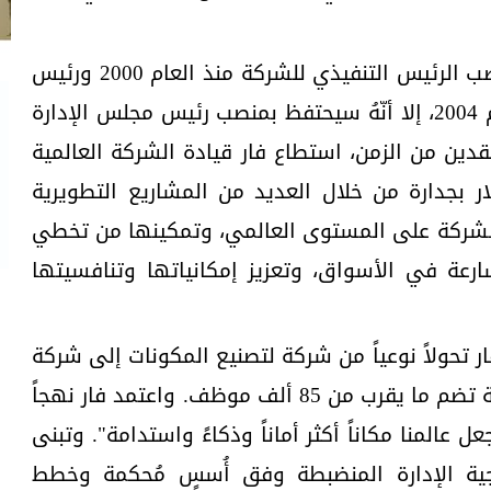
ويأتي تقاعُد فار بعد أن شغل منصب الرئيس التنفيذي للشركة منذ العام 2000 ورئيس
مجلس إدارة "إيمرسون" منذ العام 2004، إلا أنّهُ سيحتفظ بمنصب رئيس مجلس الإدارة
ر عقدين من الزمن، استطاع فار قيادة الشركة العالمية
تها 16.8 مليار دولار بجدارة من خلال العديد من المشاريع التطويرية
ركة على المستوى العالمي، وتمكينها من تخطي
سارعة في الأسواق، وتعزيز إمكانياتها وتنافسيتها
تحولاً نوعياً من شركة لتصنيع المكونات إلى شركة
رائدة في مجال البرمجيات الصناعية تضم ما يقرب من 85 ألف موظف. واعتمد فار نهجاً
 عالمنا مكاناً أكثر أماناً وذكاءً واستدامة". وتبنى
جية الإدارة المنضبطة وفق أُسسٍ مُحكمة وخطط