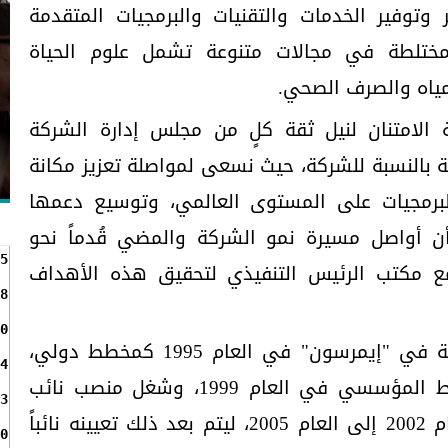
وتوفير الخدمات والتقنيات والبرمجيات المتقدمة
لمختلطة في مجالات متنوعة تشمل علوم الحياة
مياه والصرف الصحي.
 الامتنان لنيل ثقة كلٍ من مجلس إدارة الشركة
 بالنسبة للشركة، حيث نسعى لمواصلة تعزيز مكانة
لبرمجيات على المستوى العالمي، وتوسيع دعمها
ن أواصل مسيرة نمو الشركة والمضي قُدماً نحو
5
ع مكتب الرئيس التنفيذي لتحقيق هذه الأهداف
8
0
وبدأ كارسانبهاي مسيرته المهنية في "إيمرسون" في العام 1995 كمخطط دولي،
4
ومن ثم تم تعيينه مديراً للتخطيط المؤسسي في العام 1999، وشغل منصب نائب
3
رئيس التقنيات التنظيمية من العام 2002 إلى العام 2005، ليتم بعد ذلك تعيينه نائباً
0