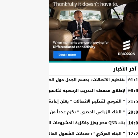
آخر الأخبار
«تنظيم الاتصالات» يحسم الجدل حول الخطوط المسجلة بأسماء ال
01:1
RAKICT تعلن عن شراكة استراتيجية مع MCS لإطلاق محفظة التدريب الرسمية لكاسبرسكي
00:0
” القومي لتنظيم الاتصالات ” يعلن إعادة إتاحة خدمة «أرقامي» عبر تطبيق My NTRA ب
21:5
” البنك الزراعي المصري ” يكرّم عدداً من موظفيه المتميزين لتحق
20:0
بنك QNB مصر يعزز جاهزية المشروعات الصغيرة والمتوسطة للنمو والتوسع من خلال برنامج أبطال المشروعات الصغيرة...
14:0
” البنك المركزي” : معدلات الشمول المالي تواصل ارتفاعها 79% من المواطنين يمتلكون حسابات نشطة...
12:2