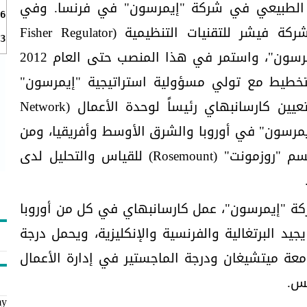
غاز الطبيعي في شركة "إيمرسون" في فرنسا. وفي
6
العام 2008، تم تعيينه رئيساً لشركة فيشر للتقنيات التنظيمية (Fisher Regulator
3
Technologies) التابعة لشركة "إيمرسون"، واستمر في هذا المنصب حتى العام 2012
لتخطيط مع تولي مسؤولية استراتيجية "إيمرسون"
العالمية. وفي العام 2014، تم تعيين كارسانبهاي رئيساً لوحدة الأعمال (Network
ة "إيمرسون" في أوروبا والشرق الأوسط وأفريقيا، ومن
ثم أصبح رئيساً للمجموعة في قسم "روزمونت" (Rosemount) للقياس والتحليل لدى
كة "إيمرسون"، عمل كارسانبهاي في كل من أوروبا
جيد البرتغالية والفرنسية والإنكليزية، ويحمل درجة
عة ميتشيغان ودرجة الماجستير في إدارة الأعمال
س.
my