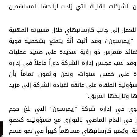
 الشركات القليلة التي زادت أرابحها للمساهمين
 للعمل إلى جانب كارسانبهاي خلال مسيرته المهنية
دار 25 عاماً في "إيمرسون"، وقد أثبت أنَّهُ يتمتع بشخصية قوية
كقائد متمرس ذو رؤية سديدة على صعيد عمليات
قد لعب مجلس إدارة الشركة دوراً فاعلاً في إدارة
دة على خمس سنوات، ونحن واثقون تماماً بأن
ولية الملقاة على عاتقه لقيادة الشركة إلى مزيد
ها وتاريخها العريق."
يوي في إدارة شركة "إيمرسون" التي بلغ حجم
مية 11.2 مليار دولار في العام الماضي، بالتوازي مع مسؤوليته كعضوٍ
. ويُعتبر كارسانبهاي مساهماً كبيراً في نمو قسم