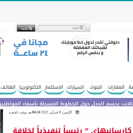
ة
العقارات
البنوك
السيارات
الاستثمار
التكنولوجيا
الهاتف 
م الجدل حول الخطوط المسجلة بأسماء المواطنين دون علم
الإثنين، 8 فبراير 2021
04:24 مـ
بتوقيت القاهرة
ارسانبهاي ” رئيساً تنفيذياً لخلافة