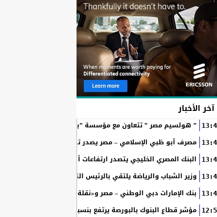
آخر الأخبار
” هولسيم مصر ” تتعاون مع مؤسسة ”بهية” للمساهمة في إنشاء
13:4
مصرف أبو ظبي الإسلامي – مصر يصدر تقريري الاستدامة و البصمة الكر
13:4
البنك المصري الخليجي يتصدر ارتفاعات أسهم قطاع البنوك بالبور
13:4
وزير الشباب والرياضة يلتقي بالرئيس التنفيذي والعضو المنتدب لبنكsaib لبحث تعزيز التعاون المشترك بين الجا
13:4
بنك الإمارات دبي الوطني – مصر و«نقلة» يقدمان خدمة «الساحل إكسبريس» 
13:4
مؤشر قطاع البنوك بالبورصة يرتفع بنسبة 0.19% خلال بداية تعاملات اليوم
12:5