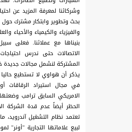
السيارات وتصنيع الطائرات. لهذا
بحث وتطوير وابتكار مشترك حول ا
والفيزياء والكيمياء والأحياء وال
بنيناها مع عملائنا. فعلى سبي
الاتصالات حتى ندرس احتياجات 
المشتركة لنشمل مجالات جديدة خ
يذكر أن هواوي لا تستطيع حاليا 
في مجال استيراد الرقاقات أو ا
الامريكي السابق ترامب وضعتها ض
الحظر أيضاً عدم قدة الشركة ا
تعتمد نظام التشغيل آندرويد، ما
لبيع علاماتها التجارية "أونر" لم