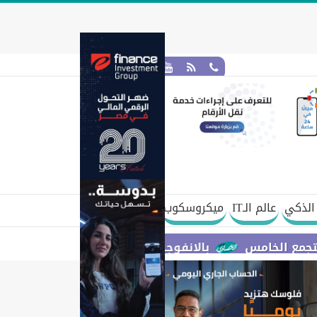
الذكي
عالم الـIT
ميكروسكوب
س
بالانفوجراف ..” تنظيم الاتصالات ” يوضح آليات الت