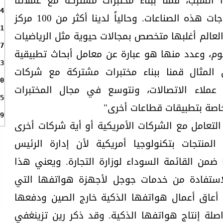
 السبب، قمنا ببناء مختبرات مشتركة مع عملائنا
4
وشركائنا لمعرفة المزيد عن احتياجات هذه الصناعات. وحالياً لدينا أكثر من 100 مركز
1
لعالم أغلبها متخصص بمجالات حيوية مثل الرياضيات
7
علوم، وعدد منها هو عبارة عن معامل أبحاث تطبيقية
3
ل المثال قمنا ببناء مختبرات مشتركة مع شركات
0
عملاء الاتصالات، ونتوسع في مجال المختبرات
5
اصة بتطبيقات قطاعات أخرى"
9
التعامل مع الشركات الأمريكية أو أية شركات أخرى
لمنتجات بتكنولوجيا أمريكية لأن إدارة الرئيس
من القائمة السوداء لوزارة التجارة. ويعني هذا
لاستفادة من خدمات جوجل لأجهزة هواتفها التي
 أعاق أعمال هواتفها الذكية خارج الصين ودفعها
واصلة إنتاج هواتفها الذكية. وقد ذكر رين تزينغفي