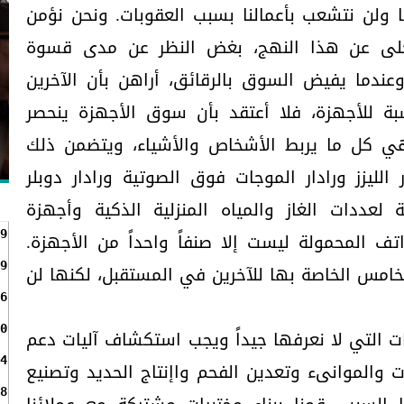
ها ولن نتشعب بأعمالنا بسبب العقوبات. ونحن نؤمن
تخلى عن هذا النهج، بغض النظر عن مدى قسوة
عندما يفيض السوق بالرقائق، أراهن بأن الآخرين
سبة للأجهزة، فلا أعتقد بأن سوق الأجهزة ينحصر
هي كل ما يربط الأشخاص والأشياء، ويتضمن ذلك
الليزز ورادار الموجات فوق الصوتية ورادار دوبلر
فة لعددات الغاز والمياه المنزلية الذكية وأجهزة
اتف المحمولة ليست إلا صنفاً واحداً من الأجهزة.
9
9
خامس الخاصة بها للآخرين في المستقبل، لكنها لن
6
0
ت التي لا نعرفها جيداً ويجب استكشاف آليات دعم
4
ات والموانىء وتعدين الفحم واإنتاج الحديد وتصنيع
8