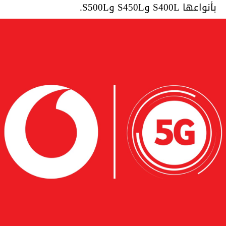
بأنواعها S400L وS450L وS500L.