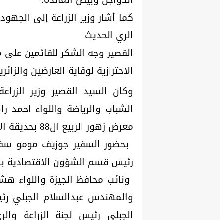
كما أشار وزير الزراعة إلى الجهو
الري الحديث
القصير وجه الشكر للقائمين على م
الاحترازية لوقاية العارضين والزائ
وكان السيد القصير وزير الزراع
الشباب والرياضة واللواء احمد را
معرض زهور الربيع ال88 بحديقة الأورمان النباتية بالجيزة،
‏ ‏بحضور السفير جوزيف مومو سف
رئيس قسم الشؤون الاقتصادية بسفا
‏ ‏ونائب محافظ الجيزة واللواء ه
والمهندس عبدالسلام الجبلي رئ
الجبلي رئيس لجنة الزراعة وال