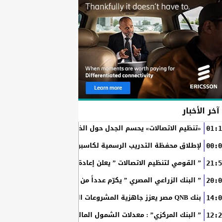
آخر الأخبار
«تنظيم الاتصالات» يحسم الجدل حول الخطوط المسجلة بأسماء ال
01:1
RAKICT تعلن عن شراكة استراتيجية مع MCS لإطلاق محفظة التدريب الرسمية لكاسبرسكي
00:0
” القومي لتنظيم الاتصالات ” يعلن إعادة إتاحة خدمة «أرقامي» عبر تطبيق My NTRA ب
21:5
” البنك الزراعي المصري ” يكرّم عدداً من موظفيه المتميزين لتحق
20:0
بنك QNB مصر يعزز جاهزية المشروعات الصغيرة والمتوسطة للنمو والتوسع من خلال برنامج أبطال المشروعات الصغيرة...
14:0
” البنك المركزي” : معدلات الشمول المالي تواصل ارتفاعها 79% من المواطنين يمتلكون حسابات نشطة...
12:2