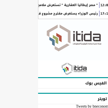
” مصر إيطاليا العقارية ” تستعرض ملامح “سولاري” التي تتشكل على أرض
12:0
رئيس الوزراء يستعرض مقترح مشروع قانون الاتحاد المصري للمطور
17:1
الفيس بوك
تويتر
Tweets by bnecono