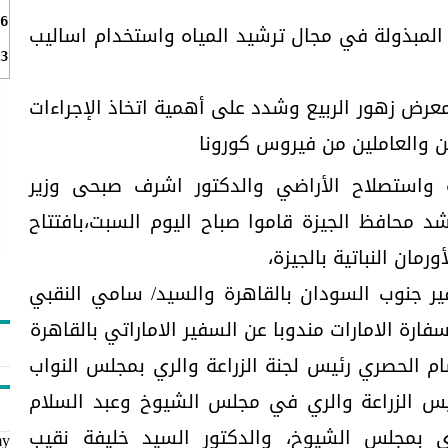
6
د المبذولة في مجال ترشيد المياه واستخدام اساليب
3
عرض زهور الربيع وشدد على أهمية اتخاذ الإجراءات
رين والعاملين من فيروس كورونا
ة واستصلاح الأراضي ‏والدكتور اشرف صبحى وزير
شد محافظ الجيزة قاموا صباح اليوم السبت،بافتتاح
ير جنوب السودان بالقاهرة والسيد/ سامي النقبي
رة الامارات مندوبا عن السفير الاماراتي بالقاهرة
شام الحصري رئيس لجنة الزراعة والري بمجلس النواب
يس الزراعة والري في مجلس الشيوخ وعبد السلام
ري بمجلس الشيوخ، والدكتور السيد خليفة نقيب
my