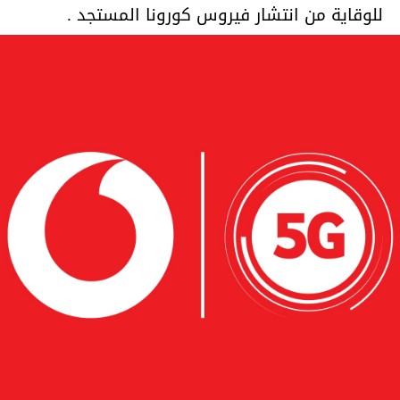
للوقاية من انتشار فيروس كورونا المستجد .