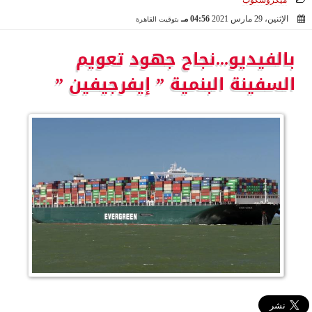
ميكروسكوب
الإثنين، 29 مارس 2021
04:56 مـ
بتوقيت القاهرة
2021-03-29 16:56:36
بالفيديو...نجاح جهود تعويم
السفينة البنمية ” إيفرجيفين ”