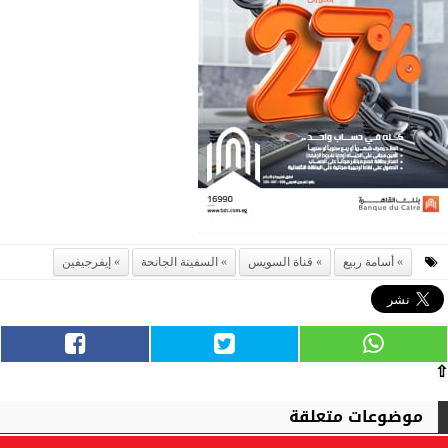
أسامة ربيع
قناة السويس
السفينة الجانحة
إيفرجيفين
⇧
موضوعات متعلقة