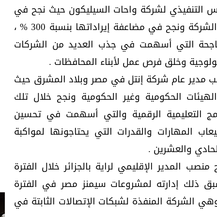
يس التنفيذي لشركة واحات السيليكون حيث نجح في
تحقيق طفرات ملموسة في أداء الشركة ونجح في مضاعفة إيراداتها بنسبة 300 % ،
الناجحة التي أسهمت في جذب العديد من الشركات
ولوجية وخلق فرص عمل لأبناء المحافظات .
 مدير عام شركة إنتل في مصر وبلاد المشرق حيث
يئات الحكومية وغير الحكومية ونجح خلال تلك
مج التعليمية الرقمية والتي أسهمت في تحسين
عاب المهارات والقدرات التي يحتاجونها لمواكبة
حادي والعشرين .
منصب المدير الإقليمي لراية بالجزائر خلال الفترة
2005 وحتى عام 2008 وسبق ذلك إدارته لمشروعات سيمنز مصر في الفترة
بين عام 1990 وحتى عام 2001 وهي الشركة المنفذة لشبكات الإتصالات الثابتة في