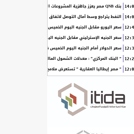
بنك QNB مصر يعزز جاهزية المشروعات الصغيرة والمتوسطة للنمو والتوسع من خلال برنامج أبطال المشروعات الصغيرة...
14:0
النفط يتراجع وسط آمال التوصل لاتفاق بين أمريكا وإيران
14:0
سعر اليورو مقابل الجنيه اليوم الخميس في البنوك المصرية
12:4
سعر الجنيه الإسترليني مقابل الجنيه اليوم الخميس في البنوك ال
12:3
سعر الدولار أمام الجنيه اليوم الخميس في البنوك المصرية
12:3
” البنك المركزي” : معدلات الشمول المالي تواصل ارتفاعها 79% من المواطنين يمتلكون حسابات نشطة...
12:2
” مصر إيطاليا العقارية ” تستعرض ملامح “سولاري” التي تتشكل على أرض
12:0