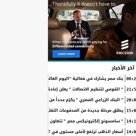
آخر الأخبار
بنك مصر يشارك في فعالية ”اليوم العالمي للشباب” ويقدم العديد 
00:2
” القومي لتنظيم الاتصالات ” يعلن إعادة إتاحة خدمة «أرقامي» عبر تطبيق My NTRA ب
21:5
” البنك الزراعي المصري ” يكرّم عدداً من موظفيه المتميزين لتحق
20:0
SchoolPay يطلق مرحلة جديدة من المدفوعات التعليمية الرقمية.. سداد ا
15:0
” سامسونج إلكترونيكس مصر ” تتعاون مع ويجز وLege-Cy في أحدث حملاتها للترويج لسلسلة Galaxy...
14:1
أسعار الذهب ترتفع لأعلى مستوى في 7 أسابيع بدعم آمال فتح مضيق هرمز
14:0