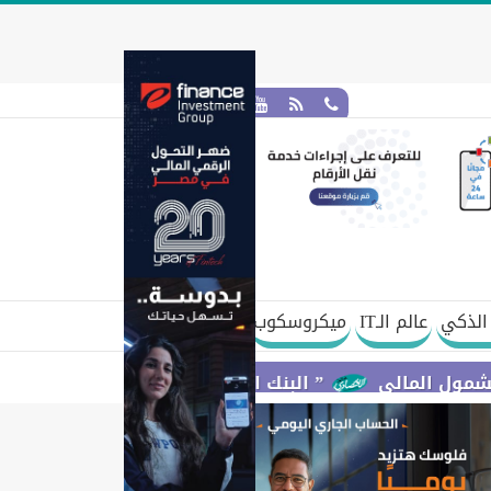
الذكي
عالم الـIT
ميكروسكوب
ي
” البنك المركزي” : معدلات الشمول المالي تواصل ارتفاعها 79% من المواطنين يمتلكون حسابات نشطة تمكنهم من إج