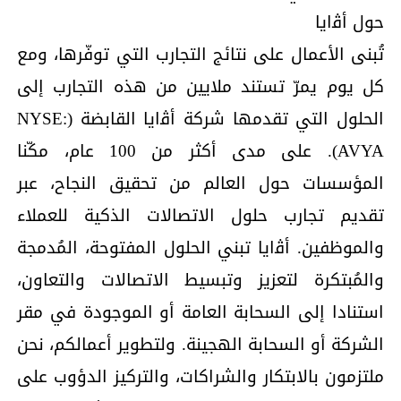
حول أﭬايا
تُبنى الأعمال على نتائج التجارب التي توفّرها، ومع
كل يوم يمرّ تستند ملايين من هذه التجارب إلى
الحلول التي تقدمها شركة أﭬايا القابضة (NYSE:
AVYA). على مدى أكثر من 100 عام، مكّنا
المؤسسات حول العالم من تحقيق النجاح، عبر
تقديم تجارب حلول الاتصالات الذكية للعملاء
والموظفين. أﭬايا تبني الحلول المفتوحة، المُدمجة
والمُبتكرة لتعزيز وتبسيط الاتصالات والتعاون،
استنادا إلى السحابة العامة أو الموجودة في مقر
الشركة أو السحابة الهجينة. ولتطوير أعمالكم، نحن
ملتزمون بالابتكار والشراكات، والتركيز الدؤوب على