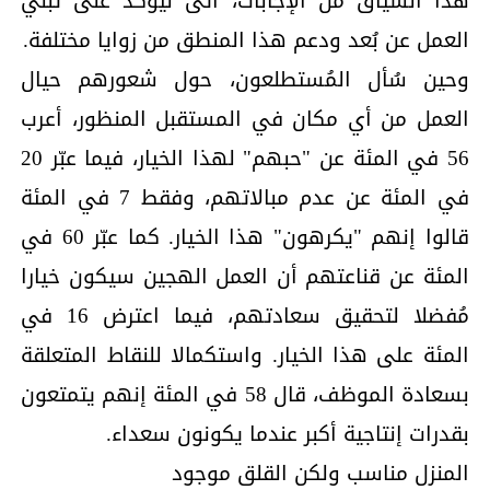
هذا السياق من الإجابات، أتى ليؤكد على تبنّي
العمل عن بُعد ودعم هذا المنطق من زوايا مختلفة.
وحين سُأل المُستطلعون، حول شعورهم حيال
العمل من أي مكان في المستقبل المنظور، أعرب
56 في المئة عن "حبهم" لهذا الخيار، فيما عبّر 20
في المئة عن عدم مبالاتهم، وفقط 7 في المئة
قالوا إنهم "يكرهون" هذا الخيار. كما عبّر 60 في
المئة عن قناعتهم أن العمل الهجين سيكون خيارا
مُفضلا لتحقيق سعادتهم، فيما اعترض 16 في
المئة على هذا الخيار. واستكمالا للنقاط المتعلقة
بسعادة الموظف، قال 58 في المئة إنهم يتمتعون
بقدرات إنتاجية أكبر عندما يكونون سعداء.
المنزل مناسب ولكن القلق موجود