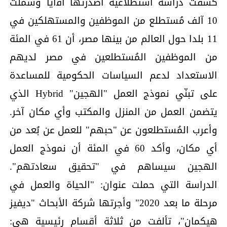
كشفت دراسة استطلاعية أصدرتها أﭬايا وشملت
10 آلف مُستطلع من الموظفين والمستهلكين في
11 بلدا حول العالم من بينها مصر، أن 61 في المئة
من الموظفين المُستطلعين في مصر لديهم
الاستعداد لدعم السياسات الحكومية للمساعدة
على تبنّي نموذج العمل "الهجين" Hybrid الذي
يتضمن العمل من المنزل والمكتب وأي مكان آخر.
وأعرب المُستطلعون عن "حبهم" للعمل عن بُعد من
أي مكان، وأكد 60 في المئة أن نموذج العمل
الهجين سيساهم في "تحقيق سعادتهم".
الدراسة التي حملت عنوان: "الحياة والعمل في
مرحلة ما بعد 2020" وأجرتها شركة الأبحاث "ديفيز
هيكمان"، تألفت من ثلاثة أقسام رئيسية هي: