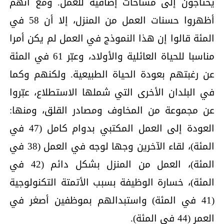
يحتاجون إلى مساحات إضافية للعمل. ومع أنهم
أظهروا حسنات العمل من المنزل، إلا أن 58 في
المئة قالوا إن هذا النموذج في العمل لم يكن أمرا
مناسبا للحياة العائلية والأولاد، وعبّر 61 في المئة
عن رغبتهم بعودة الحياة الطبيعية. ولكنهم وكما
في البلدان الأخرى التي شملها الاستطلاع، عبّروا
عن مجموعة من المخاوف ومصادر القلق، ومنها:
العودة إلى العمل المكتبي بدوام كامل (47 في
المئة)، لقاء الآخرين وجها لوجه في العمل (38 في
المئة)، العمل من المنزل بشكل دائم (42 في
المئة)، خسارة الوظيفة بسبب الأتمتة التكنولوجية
(41 في المئة) واستبدالهم بموظفين أصغر في
العمر (44 في المئة).