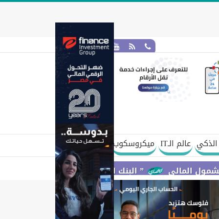
الذكي
عالم الـIT
ميكروسكوب
مالي
” البنك المركزي” : معدلات الشمول المالي تواصل ارتفاعها 79% من المواطنين يمتلكون حسابات نشطة تمكنهم