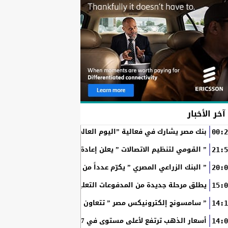
آخر الأخبار
بنك مصر يشارك في فعالية ”اليوم العالمي للشباب” ويقدم العديد 
00:2
” القومي لتنظيم الاتصالات ” يعلن إعادة إتاحة خدمة «أرقامي» عبر تطبيق My NTRA ب
21:5
” البنك الزراعي المصري ” يكرّم عدداً من موظفيه المتميزين لتحق
20:0
SchoolPay يطلق مرحلة جديدة من المدفوعات التعليمية الرقمية.. سداد ا
15:0
” سامسونج إلكترونيكس مصر ” تتعاون مع ويجز وLege-Cy في أحدث حملاتها للترويج لسلسلة Galaxy...
14:1
أسعار الذهب ترتفع لأعلى مستوى في 7 أسابيع بدعم آمال فتح مضيق هرمز
14:0