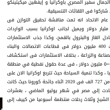
الجمال سفير المصري باوكرانيا و إيفهين ميكيتينكو
 شاركوا فى اللقائات التنسيقية.
 عام الاتحاد انه تمت مناقشة تحقيق التوازن فى
لميزان التجارى الذى تجاوز 2,6 مليار دولار ويميل لجانب اوكرانيا بسبب الواردات
دل الغاز والبترول بالقمح، وكذا جذب الاستثمارات
الاوكرانية فى مصر التى تجاوزت 400 مليون دولار فى قطاعات الاتصالات والبناء
صناعة والزراعة ، بخلاف الاستثمارات فى استكشاف
واستخراج البترول والغاز باكثر من ٥٠٠ مليون دولار ، فى عدة حقول نفطية في منطقة
، وكذا تنمية السياحة حيث تتربع اوكرانيا الان على
قمة السياحة الوافدة لمصر باكثر من 727 الف فى 2020 اثناء جائحة كورونا حيث كانت
 عادت إلى مصر في شهر يوليو الماضي ، بعشرات
 الشيخ وثلاث رحلات منتظمة أسبوعيا من كييف إلى