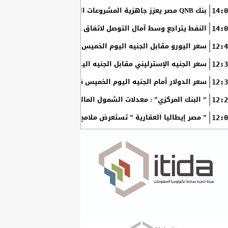
بنك QNB مصر يعزز جاهزية المشروعات الصغيرة والمتوسطة للنمو والتوسع من خلال برنامج أبطال المشروعات الصغيرة...
14:0
النفط يتراجع وسط آمال التوصل لاتفاق بين أمريكا وإيران
14:0
سعر اليورو مقابل الجنيه اليوم الخميس في البنوك المصرية
12:4
سعر الجنيه الإسترليني مقابل الجنيه اليوم الخميس في البنوك ال
12:3
سعر الدولار أمام الجنيه اليوم الخميس في البنوك المصرية
12:3
” البنك المركزي” : معدلات الشمول المالي تواصل ارتفاعها 79% من المواطنين يمتلكون حسابات نشطة...
12:2
” مصر إيطاليا العقارية ” تستعرض ملامح “سولاري” التي تتشكل على أرض
12:0