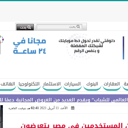
ة
العقارات
البنوك
السيارات
الاستثمار
التكنولوجيا
الهاتف 
اب” ويقدم العديد من العروض المجانية دعمًا للشمول الما
الأحد، 11 أبريل 2021
02:41 مـ
بتوقيت القاهرة
رسكي” : 38 ٪ من المستخدمين في مصر يتعرضون