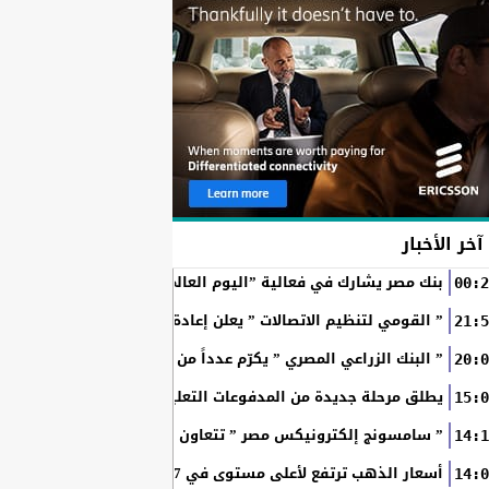
آخر الأخبار
بنك مصر يشارك في فعالية ”اليوم العالمي للشباب” ويقدم العديد 
00:2
” القومي لتنظيم الاتصالات ” يعلن إعادة إتاحة خدمة «أرقامي» عبر تطبيق My NTRA ب
21:5
” البنك الزراعي المصري ” يكرّم عدداً من موظفيه المتميزين لتحق
20:0
SchoolPay يطلق مرحلة جديدة من المدفوعات التعليمية الرقمية.. سداد ا
15:0
” سامسونج إلكترونيكس مصر ” تتعاون مع ويجز وLege-Cy في أحدث حملاتها للترويج لسلسلة Galaxy...
14:1
أسعار الذهب ترتفع لأعلى مستوى في 7 أسابيع بدعم آمال فتح مضيق هرمز
14:0