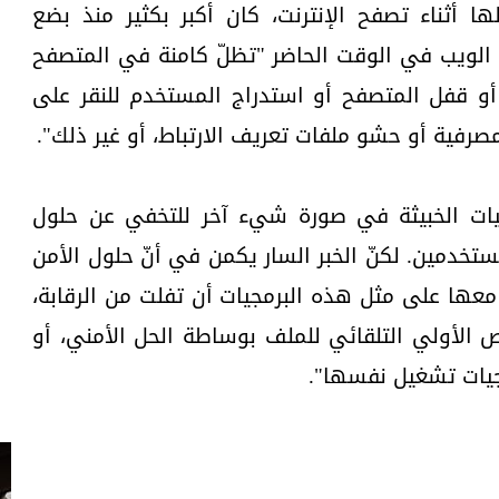
ها أثناء تصفح الإنترنت، كان أكبر بكثير منذ بضع
لويب في الوقت الحاضر "تظلّ كامنة في المتصفح
 قفل المتصفح أو استدراج المستخدم للنقر على
رفية أو حشو ملفات تعريف الارتباط، أو غير ذلك".
مجيات الخبيثة في صورة شيء آخر للتخفي عن حلول
مستخدمين. لكنّ الخبر السار يكمن في أنّ حلول الأمن
عها على مثل هذه البرمجيات أن تفلت من الرقابة،
حص الأولي التلقائي للملف بوساطة الحل الأمني، أو
جيات تشغيل نفسها".