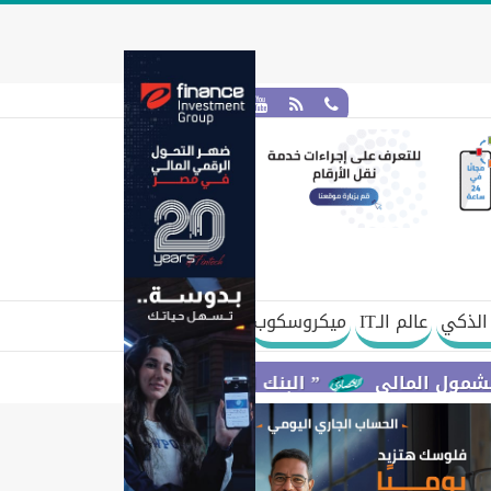
الذكي
عالم الـIT
ميكروسكوب
لي
” البنك المركزي” : معدلات الشمول المالي تواصل ارتفاعها 79% من المواطنين يمتلكون حسابات نشطة تمكنهم من إ