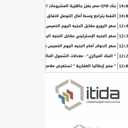
بنك QNB مصر يعزز جاهزية المشروعات الصغيرة والمتوسطة للنمو والتوسع من خلال برنامج أبطال المشروعات الصغيرة...
14:0
النفط يتراجع وسط آمال التوصل لاتفاق بين أمريكا وإيران
14:0
سعر اليورو مقابل الجنيه اليوم الخميس في البنوك المصرية
12:4
سعر الجنيه الإسترليني مقابل الجنيه اليوم الخميس في البنوك ال
12:3
سعر الدولار أمام الجنيه اليوم الخميس في البنوك المصرية
12:3
” البنك المركزي” : معدلات الشمول المالي تواصل ارتفاعها 79% من المواطنين يمتلكون حسابات نشطة...
12:2
” مصر إيطاليا العقارية ” تستعرض ملامح “سولاري” التي تتشكل على أرض
12:0