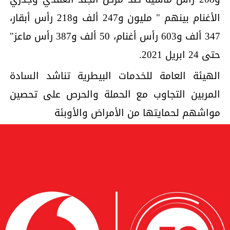
الأغنام بينهم " مليون و247 ألف و218 رأس أبقار،
347 ألف و603 رأس أغنام، 50 ألف و387 رأس ماعز"
حتى 24 ابريل 2021.
الهيئة العامة للخدمات البيطرية تناشد السادة
المربين التجاوب مع الحملة والحرص على تحصين
مواشهم لحمايتها من الأمراض والأوبئة