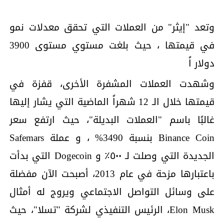
وتعد "إيثر" من العملات التي تحقق معدلات نمو
في قيمتها ، حيث بلغت مستوي مستوى 3900
دولار اً
وشهدت العملات المشفرة الأخرى، قفزة في
قيمتها خلال الـ 12 شهراً الماضية التي يشار إليها
غالبًا باسم "العملات البديلة"، حيث ارتفع سعر
Binance Coin بنسبة 3490% ، و عملة Safemars
الجديدة التي وصلت لـ ٥٠٠٪ و Dogecoin التي بدأت
باعتبارها مزحة في عام 2013، أصبحت الآن مفضلة
على وسائل التواصل الاجتماعي ويروج له أمثال
Elon Musk، الرئيس التنفيذي لشركة "تسلا"، حيث