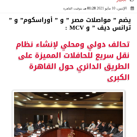
الأخبار
الإثنين، 10 مايو 2021
01:28 مـ
بتوقيت القاهرة
2021-05-10 13:28:21
يضم ” مواصلات مصر ” و ” أوراسكوم” و ”
ترانس ديف ” و MCV :
تحالف دولي ومحلي لإنشاء نظام
نقل سريع للحافلات المميزة على
الطريق الدائري حول القاهرة
الكبرى