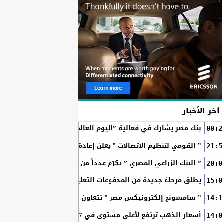
آخر الأخبار
بنك مصر يشارك في فعالية ”اليوم العالمي للشباب” ويقدم العديد 
00:2
” القومي لتنظيم الاتصالات ” يعلن إعادة إتاحة خدمة «أرقامي» عبر تطبيق My NTRA ب
21:5
” البنك الزراعي المصري ” يكرّم عدداً من موظفيه المتميزين لتحق
20:0
SchoolPay يطلق مرحلة جديدة من المدفوعات التعليمية الرقمية.. سداد ا
15:0
” سامسونج إلكترونيكس مصر ” تتعاون مع ويجز وLege-Cy في أحدث حملاتها للترويج لسلسلة Galaxy...
14:1
أسعار الذهب ترتفع لأعلى مستوى في 7 أسابيع بدعم آمال فتح مضيق هرمز
14:0