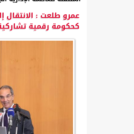
عمرو طلعت : الانتقال إل
كحكومة رقمية تشاركية 