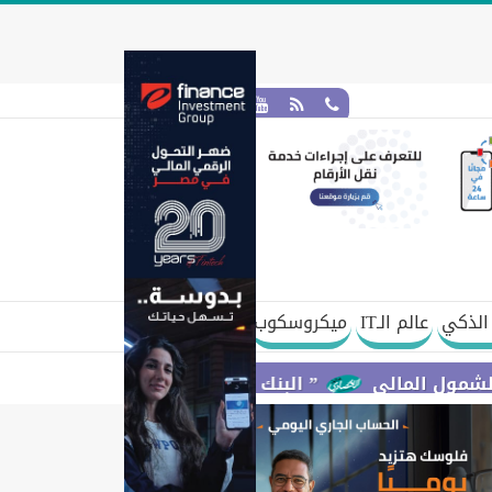
الذكي
عالم الـIT
ميكروسكوب
مالي
” البنك المركزي” : معدلات الشمول المالي تواصل ارتفاعها 79% من المواطنين يمتلكون حسابات نشطة تمكنهم