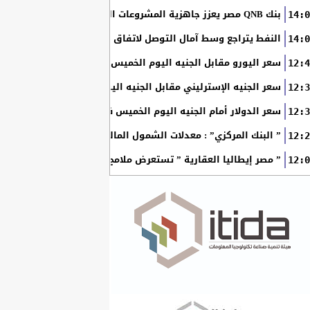
بنك QNB مصر يعزز جاهزية المشروعات الصغيرة والمتوسطة للنمو والتوسع من خلال برنامج أبطال المشروعات الصغيرة...
14:0
النفط يتراجع وسط آمال التوصل لاتفاق بين أمريكا وإيران
14:0
سعر اليورو مقابل الجنيه اليوم الخميس في البنوك المصرية
12:4
سعر الجنيه الإسترليني مقابل الجنيه اليوم الخميس في البنوك ال
12:3
سعر الدولار أمام الجنيه اليوم الخميس في البنوك المصرية
12:3
” البنك المركزي” : معدلات الشمول المالي تواصل ارتفاعها 79% من المواطنين يمتلكون حسابات نشطة...
12:2
” مصر إيطاليا العقارية ” تستعرض ملامح “سولاري” التي تتشكل على أرض
12:0