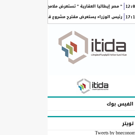
” مصر إيطاليا العقارية ” تستعرض ملامح “سولاري” التي تتشكل على أرض
12:0
رئيس الوزراء يستعرض مقترح مشروع قانون الاتحاد المصري للمطور
17:1
الفيس بوك
تويتر
Tweets by bnecono