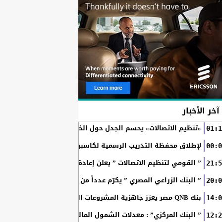
آخر الأخبار
«تنظيم الاتصالات» يحسم الجدل حول الخطوط المسجلة بأسماء ال
01:1
RAKICT تعلن عن شراكة استراتيجية مع MCS لإطلاق محفظة التدريب الرسمية لكاسبرسكي
00:0
” القومي لتنظيم الاتصالات ” يعلن إعادة إتاحة خدمة «أرقامي» عبر تطبيق My NTRA ب
21:5
” البنك الزراعي المصري ” يكرّم عدداً من موظفيه المتميزين لتحق
20:0
بنك QNB مصر يعزز جاهزية المشروعات الصغيرة والمتوسطة للنمو والتوسع من خلال برنامج أبطال المشروعات الصغيرة...
14:0
” البنك المركزي” : معدلات الشمول المالي تواصل ارتفاعها 79% من المواطنين يمتلكون حسابات نشطة...
12:2