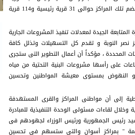
بجانب مركزي كوم أمبو وإدفو وتضم تلك المراكز حوالى 31 قرية رئيسية و114 قرية
ة المتابعة الجيدة لمعدلات تنفيذ المشروعات الجارية
نصر النوبة و تقدم كل التسهيلات وتذلل كافة
ات المحددة ، مؤكداً أن أعمال التطوير التى ستجرى
ت على رأسها مشروعات البنية التحتية من مياه
 النهوض بمستوى معيشة المواطنين وتحسين
طية إلى أن مواطنى المراكز والقرى المستهدفة
ضية وخلال لقاءات مسئولى الوحدة التنفيذية للمبادرة
د رئيس الجمهورية ورئيس الوزراء لجهودهم فى
كريمة " بمراكز أسوان والتى ستسهم فى تحسين