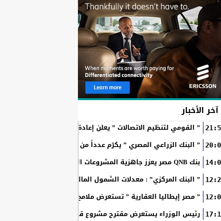
آخر الأخبار
” القومي لتنظيم الاتصالات ” يعلن إعادة إتاحة خدمة «أرقامي» عبر تطبيق My NTRA ب
21:5
” البنك الزراعي المصري ” يكرّم عدداً من موظفيه المتميزين لتحق
20:0
بنك QNB مصر يعزز جاهزية المشروعات الصغيرة والمتوسطة للنمو والتوسع من خلال برنامج أبطال المشروعات الصغيرة...
14:0
” البنك المركزي” : معدلات الشمول المالي تواصل ارتفاعها 79% من المواطنين يمتلكون حسابات نشطة...
12:2
” مصر إيطاليا العقارية ” تستعرض ملامح “سولاري” التي تتشكل على أرض
12:0
رئيس الوزراء يستعرض مقترح مشروع قانون الاتحاد المصري للمطور
17:1