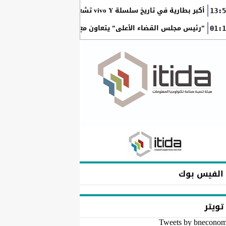
أكبر بطارية في تاريخ سلسلة vivo Y تشعل المنافسة في مصر مع إطلاق vivo Y500
13:5
”رئيس مجلس القضاء الأعلى” يتعاون مع ”الهيئة القومية للبريد ” 
01:1
الفيس بوك
تويتر
Tweets by bnecono