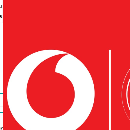
1
0
my