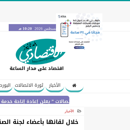
الخميس 6 أغسطس 2026
10:20 مـ
اقتصاد على مدار الساعة
الأخبار
ثورة الاتصالات
البورص
تنظيم الاتصالات ” يعلن إعادة إتاحة خدمة «أرقامي» عبر تطبيق My NTRA بحل فني مؤقت لحين استكم
الأخبار
2021-06-08 22:06:45
خلال لقائها بأعضاء لجنة الص