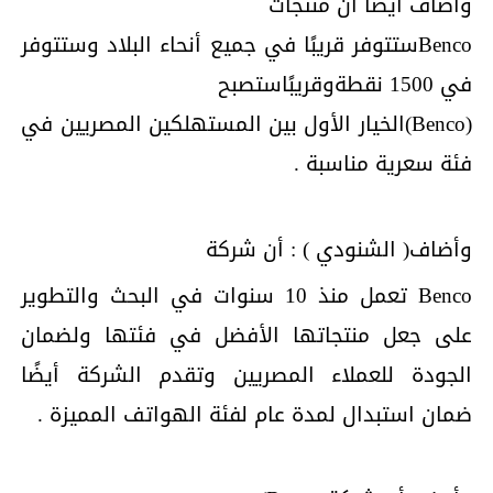
وأضاف أيضًا أن منتجات
Bencoستتوفر قريبًا في جميع أنحاء البلاد وستتوفر
في 1500 نقطةوقريبًاستصبح
(Benco)الخيار الأول بين المستهلكين المصريين في
فئة سعرية مناسبة .
وأضاف( الشنودي ) : أن شركة
Benco تعمل منذ 10 سنوات في البحث والتطوير
على جعل منتجاتها الأفضل في فئتها ولضمان
الجودة للعملاء المصريين وتقدم الشركة أيضًا
ضمان استبدال لمدة عام لفئة الهواتف المميزة .