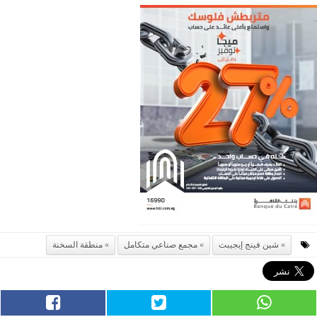
شين فينج إيجيبت
مجمع صناعي متكامل
منطقة السخنة