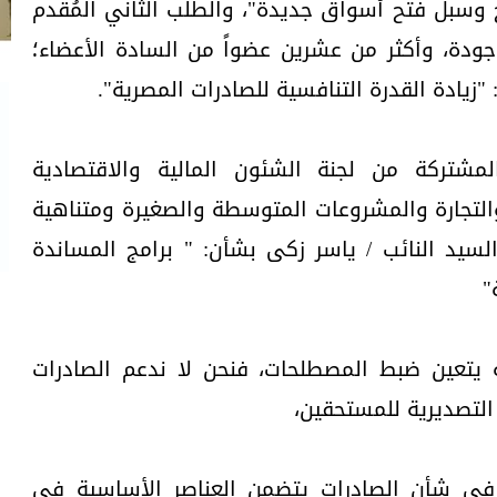
رج وسبل فتح أسواق جديدة"، والطلب الثاني المُقدم
ودة، وأكثر من عشرين عضواً من السادة الأعضاء؛
زيادة القدرة التنافسية للصادرات المصرية".
مشتركة من لجنة الشئون المالية والاقتصادية
والتجارة والمشروعات المتوسطة والصغيرة ومتناهية
لسيد النائب / ياسر زكى بشأن: " برامج المساندة
"
 يتعين ضبط المصطلحات، فنحن لا ندعم الصادرات
 التصديرية للمستحقين،
ي في شأن الصادرات يتضمن العناصر الأساسية في