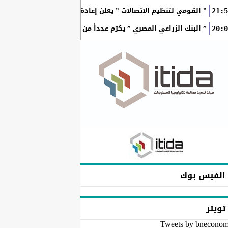
” القومي لتنظيم الاتصالات ” يعلن إعادة إتاحة خدمة «أرقامي» عبر تطبيق My NTRA ب
21:5
” البنك الزراعي المصري ” يكرّم عدداً من موظفيه المتميزين لتحق
20:0
الفيس بوك
تويتر
Tweets by bnecono