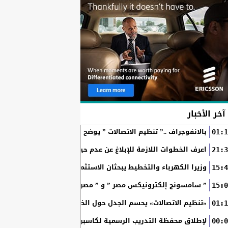
آخر الأخبار
بالانفوجراف ..” تنظيم الاتصالات ” يوضح آليات التعامل مع الخطوط 
01:1
اعرف الخطوات اللازمة للإبلاغ عن عدم حيازتك للخطوط وإلغائها من 
21:3
وزيرا الكهرباء والتخطيط يبحثان الاستثمارات والشراكات وتمويل م
15:4
” سامسونج إلكترونيكس مصر ” و ” مصر للطيران ” يجددان شراكته
15:0
«تنظيم الاتصالات» يحسم الجدل حول الخطوط المسجلة بأسماء ال
01:1
RAKICT تعلن عن شراكة استراتيجية مع MCS لإطلاق محفظة التدريب الرسمية لكاسبرسكي
00:0