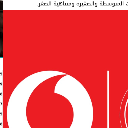
ت المتوسطة والصغيرة ومتناهية الصغر.
5
9
8
7
5
8