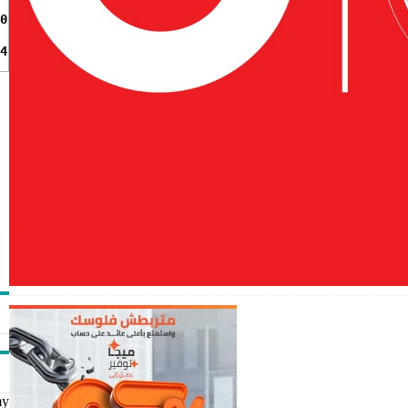
0
4
my