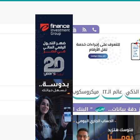
الذكي
عالم الـIT
ميكروسكوب
.
” البنك الزراعي المصري ” يكرّم عدداً من موظفيه الم