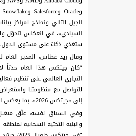
وe
الجيل التالي ونماذج لمراكز بيا
السيادي»، في انعكاس لتحوّل واض
ستغذي ذكاءً على مستوى الدول.
التجاري العالمي على تنظيم فعال
للتواصل مع منظومتنا واستعراض 
إلى «جيتكس 2026»، بما يعكس النمو الرقمي المثير في الإمارات والمنطقة الأوسع".
وفي السياق نفسه، علّق ميغيل ف
والبنية التحتية السحابية لمنطقة 
"في جيتكس 