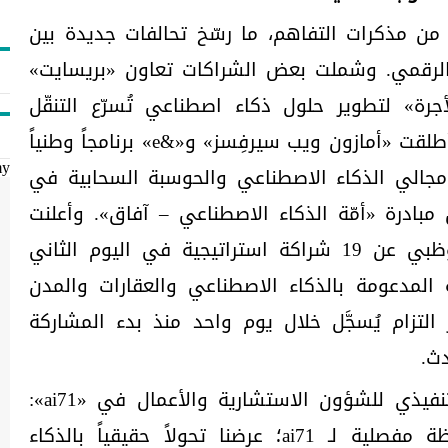
 مذكرات التفاهم، ما رسّخ تحالفات جديدة بين
 الرقمي. وشملت بعض الشراكات تعاون «بريسايت»
رة» لتطوير حلول ذكاء اصطناعي تُسرّع التنقّل
الحضري الذكي والمستدام. كما أطلقت «أمازون ويب سيرفِسز» و«&e» برنامجاً وطنياً
my
30,00 شخص في مجالي الذكاء الاصطناعي والحوسبة السحابية في
مبادرة «أمّة الذكاء الاصطناعي – آفاق». وأعلنت
«دائرة البلديات والنقل» في أبوظبي عن 19 شراكة استراتيجية في اليوم الثاني
المدعومة بالذكاء الاصطناعي والعقارات والمدن
 التزام يُسجَّل خلال يوم واحد منذ بدء المشاركة
دث.
وقالت كيّارا ماركاتي، الرئيس التنفيذي للشؤون الاستشارية والأعمال في «ai71»:
"قدّم جيتكس جلوبال 2025 لحظة مفصلية لـ ai71؛ عرضنا تحولاً حقيقياً بالذكاء