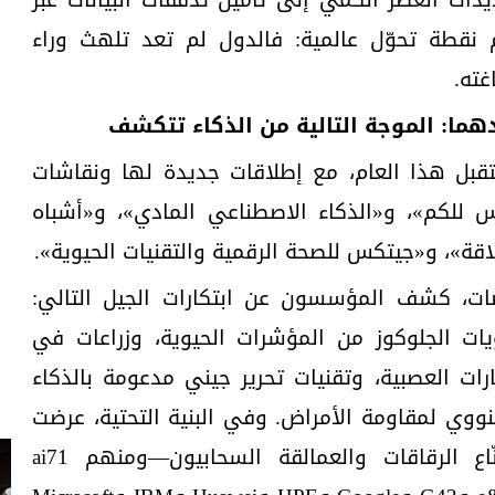
قطة تحوّل عالمية: فالدول لم تعد تلهث وراء
غته.
عدهما: الموجة التالية من الذكاء تتكشف
قبل هذا العام، مع إطلاقات جديدة لها ونقاشات
 للكم»، و«الذكاء الاصطناعي المادي»، و«أشباه
لاقة»، و«جيتكس للصحة الرقمية والتقنيات الحيوية».
ت، كشف المؤسسون عن ابتكارات الجيل التالي:
ات الجلوكوز من المؤشرات الحيوية، وزراعات في
ت العصبية، وتقنيات تحرير جيني مدعومة بالذكاء
ووي لمقاومة الأمراض. وفي البنية التحتية، عرضت
مؤسسات التقنية العالمية وصنّاع الرقاقات والعمالقة السحابيون—ومنهم ai71