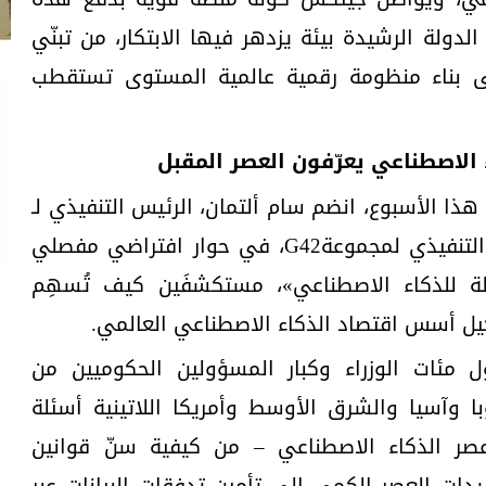
لدولة الرشيدة بيئة يزدهر فيها الابتكار، من تبنّي
ى بناء منظومة رقمية عالمية المستوى تستقطب
اء الاصطناعي يعرّفون العصر المقبل
 هذا الأسبوع، انضم سام ألتمان، الرئيس التنفيذي لـ
OpenAI، إلى بينغ شياو، الرئيس التنفيذي لمجموعةG42، في حوار افتراضي مفصلي
ة للذكاء الاصطناعي»، مستكشفَين كيف تُسهِم
يل أسس اقتصاد الذكاء الاصطناعي العالمي.
 مئات الوزراء وكبار المسؤولين الحكوميين من
وبا وآسيا والشرق الأوسط وأمريكا اللاتينية أسئلة
صر الذكاء الاصطناعي – من كيفية سنّ قوانين
يدات العصر الكمي إلى تأمين تدفقات البيانات عبر