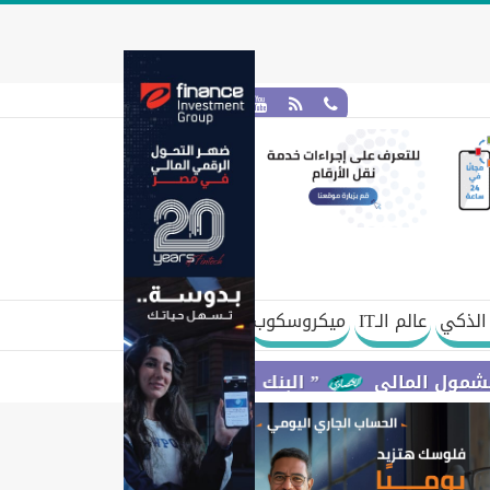
الذكي
عالم الـIT
ميكروسكوب
مالي
” البنك المركزي” : معدلات الشمول المالي تواصل ارتفاعها 79% من المواطنين يمتلكون حسابات نشطة تمكنه