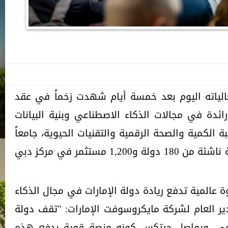
جيتكس جلوبال 2025» فعالياته اليوم بعد خمسة أيام شهدت زخماً في عقد
دة في مجالات الذكاء الاصطناعي وبنية البيانات
ة الكمية والصحة الرقمية والتقنيات الحيوية، جامعاً
أكثر من 6,800 عارض و2,000 شركة ناشئة من 180 دولة و1,200 مستثمر في مركز دبي
عالمية تدفع ريادة دولة الإمارات في مجال الذكاء
ير العام لشركة مايكروسوفت الإمارات: "تقف دولة
قمي، ويواصل جيتكس كونه منصة قوية بدفع هذه