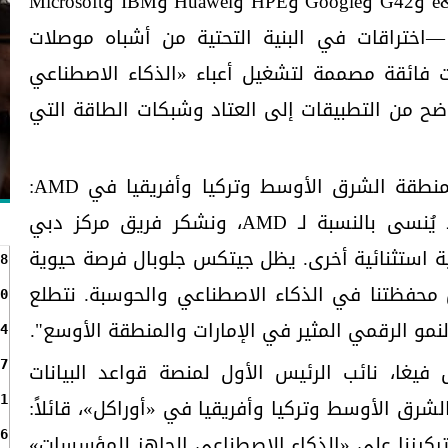
وAlibaba Cloud وAMD وAWS و&e وG42 وGoogle وHPE وHuawei وIBM وMicrosoft
Oracl وSalesforce وSnowflake —اختراقات في البنية التحتية من أشباه موصلات
نات فائقة مصممة لتشغيل أعباء «الذكاء الاصطناعي
ح من التطبيقات إلى العتاد وشبكات الطاقة التي
وقال زيد غطاس، المدير العام لمنطقة الشرق الأوسط وتركيا وأفريقيا في AMD:
"كان جيتكس هذا العام حدثاً لا يُنسى بالنسبة لـ AMD، ونشكر فريق مركز دبي
ية استثنائية أخرى. يظل جيتكس جلوبال فرصة حيوية
8
محفظتنا في الذكاء الاصطناعي والحوسبة. نتطلع
0
4
يغا، نائب الرئيس الأول لمنصة قواعد البيانات
7
الشرق الأوسط وتركيا وأفريقيا في «أوراكل»، قائلاً:
1
6
جلوبال 2025، جسّد تركيزنا على «الذكاء الاصطناعي الجاهز للمؤسسات»