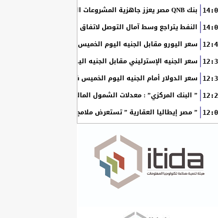
بنك QNB مصر يعزز جاهزية المشروعات الصغيرة والمتوسطة للنمو والتوسع من خلال برنامج أبطال المشروعات الصغيرة...
14:0
النفط يتراجع وسط آمال التوصل لاتفاق بين أمريكا وإيران
14:0
سعر اليورو مقابل الجنيه اليوم الخميس في البنوك المصرية
12:4
سعر الجنيه الإسترليني مقابل الجنيه اليوم الخميس في البنوك ال
12:3
سعر الدولار أمام الجنيه اليوم الخميس في البنوك المصرية
12:3
” البنك المركزي” : معدلات الشمول المالي تواصل ارتفاعها 79% من المواطنين يمتلكون حسابات نشطة...
12:2
” مصر إيطاليا العقارية ” تستعرض ملامح “سولاري” التي تتشكل على أرض
12:0