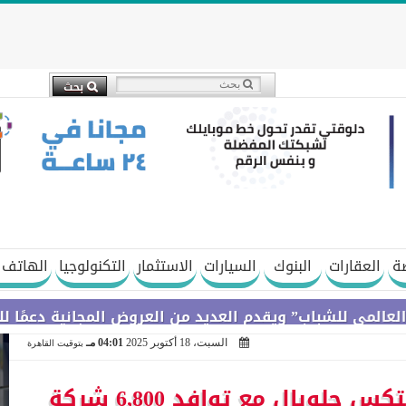
ة
العقارات
البنوك
السيارات
الاستثمار
التكنولوجيا
الهاتف 
لشباب” ويقدم العديد من العروض المجانية دعمًا للشمول ال
السبت، 18 أكتوبر 2025
04:01 مـ
بتوقيت القاهرة
مشاركة قياسية فى جيتكس جلوبال مع توافد 6,800 شركة