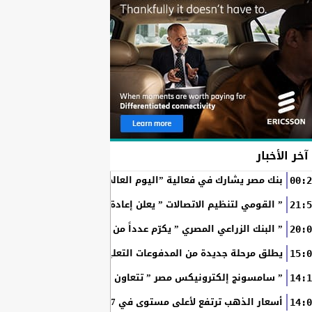
آخر الأخبار
بنك مصر يشارك في فعالية ”اليوم العالمي للشباب” ويقدم العديد 
00:2
” القومي لتنظيم الاتصالات ” يعلن إعادة إتاحة خدمة «أرقامي» عبر تطبيق My NTRA ب
21:5
” البنك الزراعي المصري ” يكرّم عدداً من موظفيه المتميزين لتحق
20:0
SchoolPay يطلق مرحلة جديدة من المدفوعات التعليمية الرقمية.. سداد ا
15:0
” سامسونج إلكترونيكس مصر ” تتعاون مع ويجز وLege-Cy في أحدث حملاتها للترويج لسلسلة Galaxy...
14:1
أسعار الذهب ترتفع لأعلى مستوى في 7 أسابيع بدعم آمال فتح مضيق هرمز
14:0