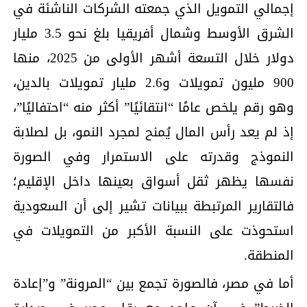
إجمالي التمويل الذي جمعته الشركات الناشئة في
الشرق الأوسط وشمال أفريقيا بلغ نحو 3.5 مليار
دولار خلال التسعة أشهر الأولى من 2025، منها
900 مليون تمويلات و2.6 مليار تمويلات بالدين،
وهو رقم يلخص عامًا “انتقائيًا” أكثر منه “احتفاليًا”،
إذ لم يعد رأس المال يُمنح لمجرد النمو، بل لصلابة
النموذج وقدرته على الاستمرار وفي الصورة
نفسها يظهر ثقل أسواق بعينها داخل الإقليم؛
فالتقارير المرتبطة ببيانات تشير إلى أن السعودية
استحوذت على النسبة الأكبر من التمويلات في
المنطقة.
أما في مصر، فالصورة تجمع بين “المرونة” و”إعادة