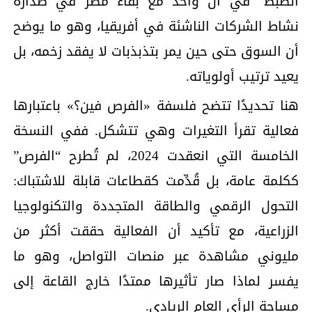
الضبط” في آن واحد مع بقاء مصر في صدارة
نشاط الشركات الناشئة في أفريقيا، وهو ما يوضح
أن السوق حتى حين يمر بتذبذبات لا يفقد زخمه، بل
يعيد ترتيب أولوياته.
هنا تحديدًا تتضح فلسفة «الفرص فين؟» باعتبارها
فعالية تقرأ التغيرات وهي تتشكل. ففي النسخة
الخامسة التي انعقدت 2024، لم تُطرح “الفرص”
ككلمة عامة، بل قُدِّمت كقطاعات قابلة للاشتباك:
التحول الرقمي والطاقة المتجددة والتكنولوجيا
الزراعية، مع تأكيد أن الفعالية حققت أكثر من
مليوني مشاهدة عبر منصات التواصل، وهو ما
يفسر لماذا صار تأثيرها ممتدًا خارج القاعة إلى
مساحة الرأي العام الريادي.