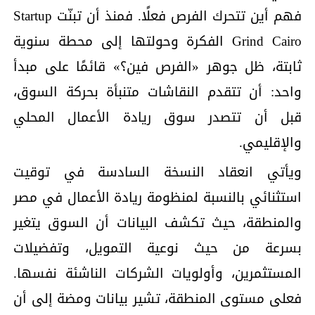
فهم أين تتحرك الفرص فعلًا. فمنذ أن تبنّت Startup
Grind Cairo الفكرة وحولتها إلى محطة سنوية
ثابتة، ظل جوهر «الفرص فين؟» قائمًا على مبدأ
واحد: أن تتقدم النقاشات متنبأة بحركة السوق،
قبل أن تتصدر سوق ريادة الأعمال المحلي
والإقليمي.
ويأتي انعقاد النسخة السادسة في توقيت
استثنائي بالنسبة لمنظومة ريادة الأعمال في مصر
والمنطقة، حيث تكشف البيانات أن السوق يتغير
بسرعة من حيث نوعية التمويل، وتفضيلات
المستثمرين، وأولويات الشركات الناشئة نفسها.
فعلى مستوى المنطقة، تشير بيانات ومضة إلى أن