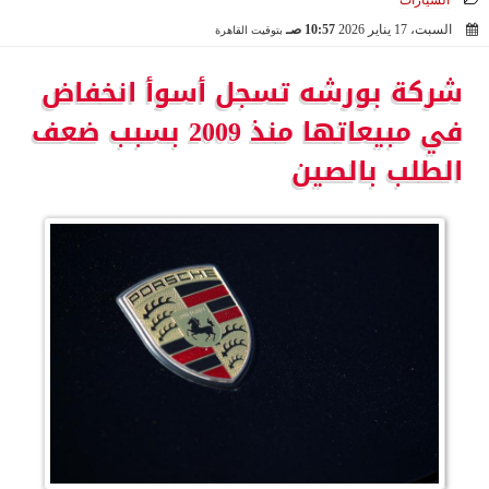
السيارات
السبت، 17 يناير 2026
10:57 صـ
بتوقيت القاهرة
2026-01-17 10:57:02
شركة بورشه تسجل أسوأ انخفاض
في مبيعاتها منذ 2009 بسبب ضعف
الطلب بالصين