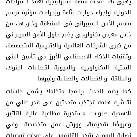
يهيئ caisec ’26 منصة استراتيجية لعقد الشراكات
الدولية وإجراء حوارات بنّاءة وإجراءات مؤثرة ترسم
ملامح الأمن السيبراني في المنطقة وخارجها، من
خلال معرض تكنولوجي يضم حلول الأمن السيبراني
من كبرى الشركات العالمية والإقليمية المتخصصة،
وتقنيات الذكاء الاصطناعي الأبرز في تأمين البنى
التحتية التكنولوجية والحيوية لقطاعات البنوك،
والطاقة، والاتصالات والصناعة وغيرها.
كما يضم الحدث برنامجا متكاملا يشمل جلسات
نقاشية هامة تجتذب متحدثين على قدر عالي من
الأهمية طاولات مستديرة قطاعية عالية التأثير،
وعروضًا تقديمية، وورش عمل متخصصة. وفي
نهاية اليومين يقدم القائمون على caisec توصيات