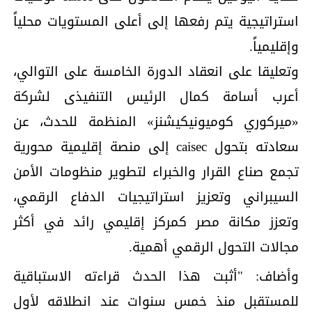
استراتيجية يتم رفعها إلى أعلى المستويات محلياً
وإقليمياً.
وتعليقا على انعقاد الدورة الخامسة على التوالي،
أعرب أسامة كمال الرئيس التنفيذى لشركة
«ميركوري كوميونيكيشنز» المنظمة للحدث، عن
سعادته بتحول caisec إلى منصة إقليمية محورية
تجمع صناع القرار والخبراء لتطوير منظومات الأمن
السيبراني وتعزيز استراتيجيات الدفاع الرقمي،
وتعزز مكانة مصر كمركز إقليمي رائد في أكثر
مجالات التحول الرقمي أهمية.
وأضاف: "أثبت هذا الحدث قراءته الاستباقية
للمستقبل منذ خمس سنوات عند انطلاقه لأول