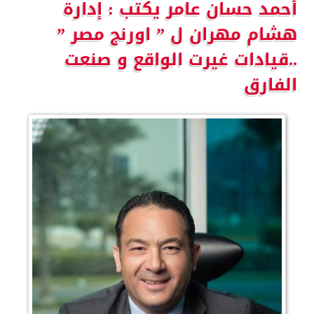
أحمد حسان عامر يكتب : إدارة
هشام مهران ل ” اورنج مصر ”
..قيادات غيرت الواقع و صنعت
الفارق