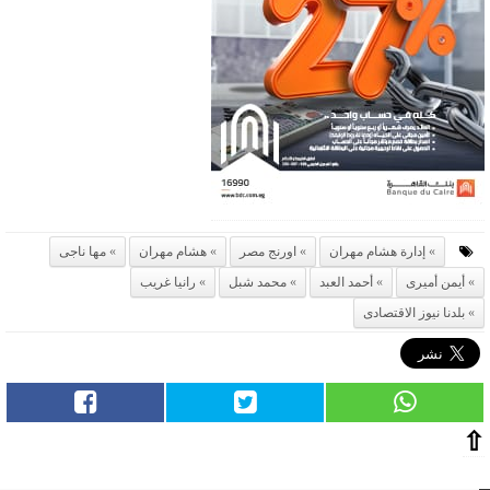
إدارة هشام مهران
اورنج مصر
هشام مهران
مها ناجى
أيمن أميرى
أحمد العبد
محمد شبل
رانيا غريب
بلدنا نيوز الاقتصادى
⇧