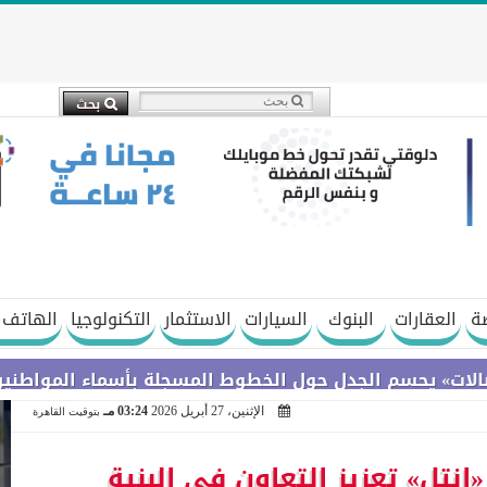
ة
العقارات
البنوك
السيارات
الاستثمار
التكنولوجيا
الهاتف 
سم الجدل حول الخطوط المسجلة بأسماء المواطنين دون عل
الإثنين، 27 أبريل 2026
03:24 مـ
بتوقيت القاهرة
«إنتل» تعزيز التعاون في البنية