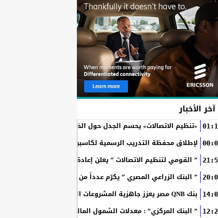
آخر الأخبار
«تنظيم الاتصالات» يحسم الجدل حول الخطوط المسجلة بأسماء ال
01:1
RAKICT تعلن عن شراكة استراتيجية مع MCS لإطلاق محفظة التدريب الرسمية لكاسبرسكي
00:0
” القومي لتنظيم الاتصالات ” يعلن إعادة إتاحة خدمة «أرقامي» عبر تطبيق My NTRA ب
21:5
” البنك الزراعي المصري ” يكرّم عدداً من موظفيه المتميزين لتحق
20:0
بنك QNB مصر يعزز جاهزية المشروعات الصغيرة والمتوسطة للنمو والتوسع من خلال برنامج أبطال المشروعات الصغيرة...
14:0
” البنك المركزي” : معدلات الشمول المالي تواصل ارتفاعها 79% من المواطنين يمتلكون حسابات نشطة...
12:2