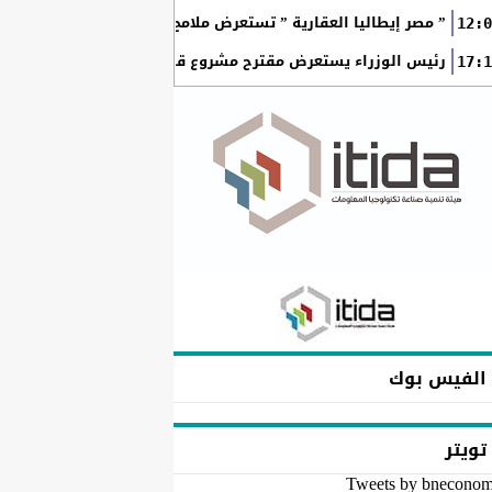
” مصر إيطاليا العقارية ” تستعرض ملامح “سولاري” التي تتشكل على أرض
12:0
رئيس الوزراء يستعرض مقترح مشروع قانون الاتحاد المصري للمطور
17:1
الفيس بوك
تويتر
Tweets by bnecono