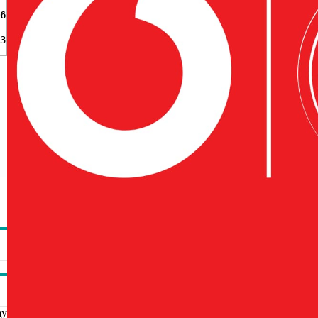
6
3
my