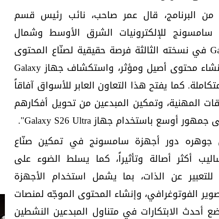
لث من البرنامج، قال عمر صاحب، نائب رئيس قسم
 سامسونج للإلكترونيات الشرق الأوسط وشمال
أفريقيا: "يقدم برنامج Galaxy Circle في نسخته الثالثة فرصة حقيقية لصنّاع المحتوى
الشباب في المنطقة، تتيح لهم إنشاء محتوى أصيل ومؤثر، واستكشاف جهاز Galaxy
المتكاملة. كما يفتح هذا التعاون العابر للأسواق آفاقاً
لاقات المهنية، وتمكين المبدعين من تحويل أفكارهم
وسع باستخدام جهاز Galaxy S26 Ultra".
رنامج Galaxy Circle في جوهره دور أجهزة سامسونج في تمكين صنّاع
ب أكثر أصالة وتأثيراً، كما يسلط الضوء على
 للتعبير عن الذات، بما يشمل استخدام الأجهزة
صوير الفوتوغرافي، وإنشاء المحتوى الموجّه لمنصات
ع أحدث الابتكارات في متناول المبدعين النشطين