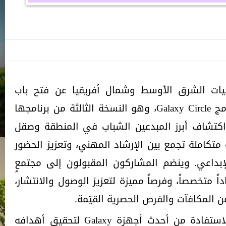
يات الشرق الأوسط وشمال أفريقيا عن فتح باب
التقديم رسمياً للمشاركة في برنامج Galaxy Circle، وهو النسخة الثالثة من برنامجها
اكتشاف أبرز المبدعين الشباب في المنطقة وصقل
متكاملة تجمع بين الإرشاد المهني، وتعزيز الحضور
إبداعي. وينضم المشاركون المقبولون إلى مجتمعٍ
اً متخصصاً، وفرصاً مميزة لتعزيز الوصول والانتشار،
ن المكافآت والفرص الحصرية القيّمة.
يواصل البرنامج في هذا العام الاستفادة من أحدث أجهزة Galaxy لتحقيق أهدافه