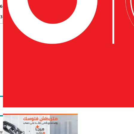
6
3
my