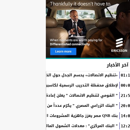
آخر الأخبار
«تنظيم الاتصالات» يحسم الجدل حول الخطوط المسجلة بأسماء ال
01:1
RAKICT تعلن عن شراكة استراتيجية مع MCS لإطلاق محفظة التدريب الرسمية لكاسبرسكي
00:0
” القومي لتنظيم الاتصالات ” يعلن إعادة إتاحة خدمة «أرقامي» عبر تطبيق My NTRA ب
21:5
” البنك الزراعي المصري ” يكرّم عدداً من موظفيه المتميزين لتحق
20:0
بنك QNB مصر يعزز جاهزية المشروعات الصغيرة والمتوسطة للنمو والتوسع من خلال برنامج أبطال المشروعات الصغيرة...
14:0
” البنك المركزي” : معدلات الشمول المالي تواصل ارتفاعها 79% من المواطنين يمتلكون حسابات نشطة...
12:2