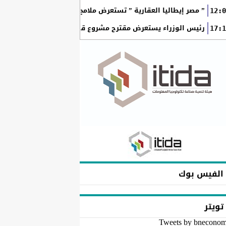
” مصر إيطاليا العقارية ” تستعرض ملامح “سولاري” التي تتشكل على أرض
12:0
رئيس الوزراء يستعرض مقترح مشروع قانون الاتحاد المصري للمطور
17:1
الفيس بوك
تويتر
Tweets by bnecono