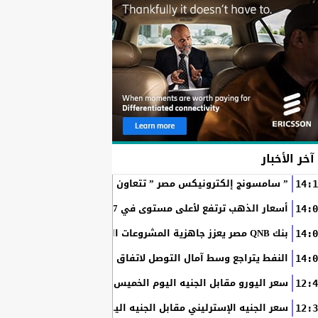
آخر الأخبار
” سامسونج إلكترونيكس مصر ” تتعاون مع ويجز وLege-Cy في أحدث حملاتها للترويج لسلسلة Galaxy...
14:1
أسعار الذهب ترتفع لأعلى مستوى في 7 أسابيع بدعم آمال فتح مضيق هرمز
14:0
بنك QNB مصر يعزز جاهزية المشروعات الصغيرة والمتوسطة للنمو والتوسع من خلال برنامج أبطال المشروعات الصغيرة...
14:0
النفط يتراجع وسط آمال التوصل لاتفاق بين أمريكا وإيران
14:0
سعر اليورو مقابل الجنيه اليوم الخميس في البنوك المصرية
12:4
سعر الجنيه الإسترليني مقابل الجنيه اليوم الخميس في البنوك ال
12:3