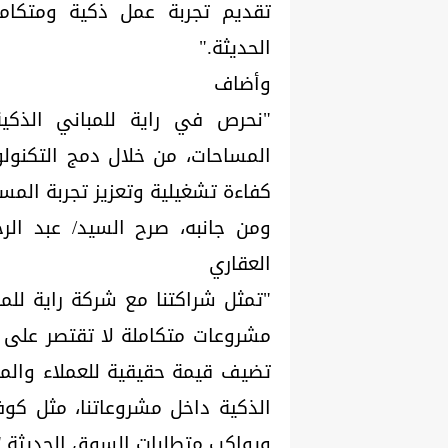
تقديم تجربة عمل ذكية ومتكامل
الحديثة."
وأضاف
"نحرص في راية للمباني الذك
المساحات، من خلال دمج التكنولو
كفاءة تشغيلية وتعزيز تجربة المس
ومن جانبه، صرح السيد/ عبد الر
العقاري
"تمثل شراكتنا مع شركة راية للم
مشروعات متكاملة لا تقتصر على ا
تضيف قيمة حقيقية للعملاء والم
الذكية داخل مشروعاتنا، مثل كوف
ويواكب متطلبات السوق الحديثة."