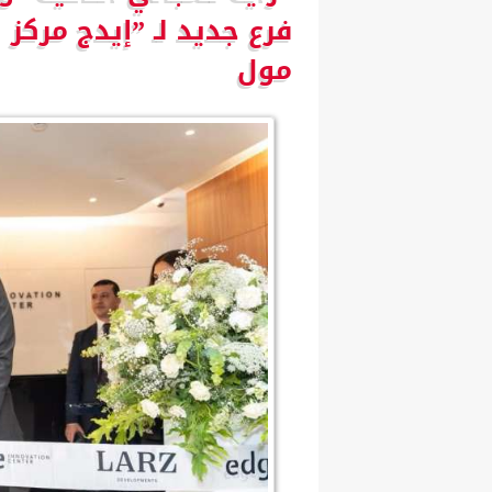
فرع جديد لـ ”إيدج مركز 
مول