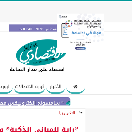
الخميس 6 أغسطس 2026
01:40 مـ
اقتصاد على مدار الساعة
الأخبار
ثورة الاتصالات
البورص
” سامسونج إلكترونيكس مصر ” تتعاون مع ويجز وLege-Cy في أحدث حملاتها للترويج ل
التكنولوجيا
2026-05-17 18:35:00
”راية للمباني الذكية” و”