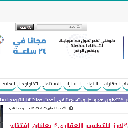
ة
العقارات
البنوك
السيارات
الاستثمار
التكنولوجيا
الهاتف 
سلسلة Galaxy A
الأحد، 17 مايو 2026
06:35 مـ
بتوقيت القاهرة
لارز للتطوير العقاري” يعلنان افتتاح