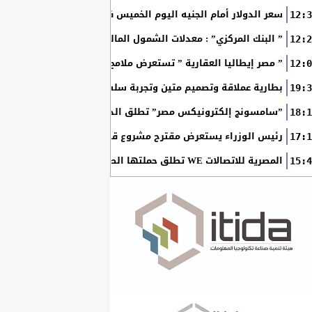
سعر الدولار أمام الجنيه اليوم الخميس في البنوك المصرية
12:3
” البنك المركزي” : معدلات الشمول المالي تواصل ارتفاعها 79% من المواطنين يمتلكون حسابات نشطة...
12:2
” مصر إيطاليا العقارية ” تستعرض ملامح “سولاري” التي تتشكل على أرض
12:0
بطارية عملاقة وتصميم متين وتجربة سلسة مع التطبيقات.. لماذا يُعد HUAWEI nova 15 Max الخيار المثال
19:3
”سامسونج إلكترونيكس مصر” تطلق الدورة الثامنة من برنامج ”سام
18:1
رئيس الوزراء يستعرض مقترح مشروع قانون الاتحاد المصري للمطور
17:1
المصرية للاتصالات WE تطلق حملتها الصيفية بعروض حصرية وجوائز نقدية تصل إلى مليوني جنيه
15:4