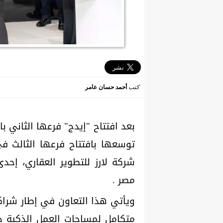
كتب
أحمد حسان عامر
بعد افتتاح "إيدج" فرعها الثاني ب
توسعها بافتتاح فرعها الثالث ف
شركة لارز للتطوير العقاري، إحد
مصر .
ويأتي هذا التعاون في إطار شراك
متكامل لمساحات العمل الذكية 