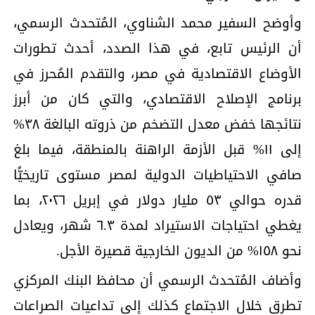
وأوضح السفير محمد الشناوي، المُتحدث الرسمي،
أن الرئيس تابع، في هذا الصدد، أحدث تطورات
الأوضاع الاقتصادية في مصر، والتقدم المُحرز في
برنامج الإصلاح الاقتصادي، والتي كان من أبرز
نتائجها خفض معدل التضخم من ذروته البالغة ٣٨%
إلى ١١% قبل الأزمة الراهنة بالمنطقة، فيما بلغ
صافي الاحتياطيات الدولية لمصر مستوى تاريخيًّا
قدره حوالي ٥٣ مليار دولار في إبريل ٢٠٢٦، بما
يغطي احتياجات الاستيراد لمدة ٦.٣ شهر، ويعادل
نحو ١٥٨% من الديون الخارجية قصيرة الأجل.
وأضاف المُتحدث الرسمي أن محافظ البنك المركزي
تطرق خلال الاجتماع كذلك إلى تداعيات الصراعات