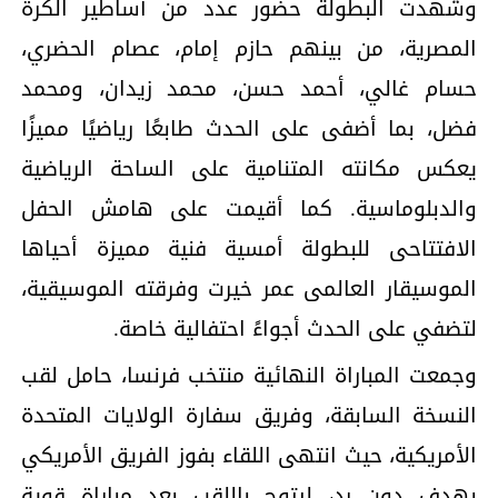
وشهدت البطولة حضور عدد من أساطير الكرة
المصرية، من بينهم حازم إمام، عصام الحضري،
حسام غالي، أحمد حسن، محمد زيدان، ومحمد
فضل، بما أضفى على الحدث طابعًا رياضيًا مميزًا
يعكس مكانته المتنامية على الساحة الرياضية
والدبلوماسية. كما أقيمت على هامش الحفل
الافتتاحى للبطولة أمسية فنية مميزة أحياها
الموسيقار العالمى عمر خيرت وفرقته الموسيقية،
لتضفي على الحدث أجواءً احتفالية خاصة.
وجمعت المباراة النهائية منتخب فرنسا، حامل لقب
النسخة السابقة، وفريق سفارة الولايات المتحدة
الأمريكية، حيث انتهى اللقاء بفوز الفريق الأمريكي
بهدف دون رد، ليتوج باللقب بعد مباراة قوية