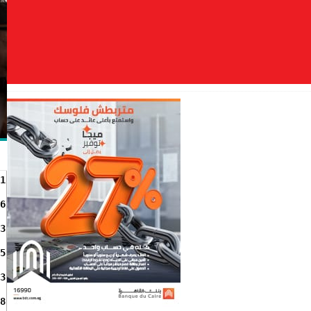
1
6
3
5
3
8