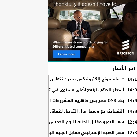
آخر الأخبار
” سامسونج إلكترونيكس مصر ” تتعاون مع ويجز وLege-Cy في أحدث حملاتها للترويج لسلسلة Galaxy...
14:1
أسعار الذهب ترتفع لأعلى مستوى في 7 أسابيع بدعم آمال فتح مضيق هرمز
14:0
بنك QNB مصر يعزز جاهزية المشروعات الصغيرة والمتوسطة للنمو والتوسع من خلال برنامج أبطال المشروعات الصغيرة...
14:0
النفط يتراجع وسط آمال التوصل لاتفاق بين أمريكا وإيران
14:0
سعر اليورو مقابل الجنيه اليوم الخميس في البنوك المصرية
12:4
سعر الجنيه الإسترليني مقابل الجنيه اليوم الخميس في البنوك ال
12:3