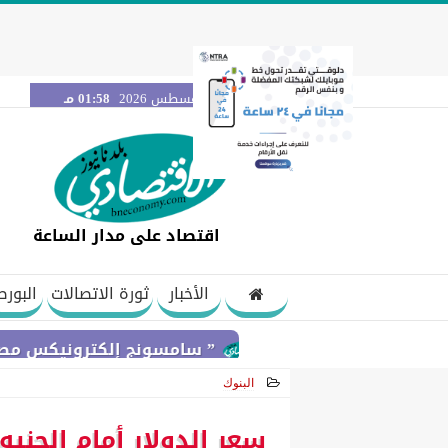
الخميس 6 أغسطس 2026
01:58 مـ
اقتصاد على مدار الساعة
الأخبار
ثورة الاتصالات
البورص
” سامسونج إلكترونيكس مصر ” تتعاون مع ويجز وLege-Cy في أحدث حملاتها للتروي
البنوك
2026-06-01 12:01:04
سعر الدولار أمام الجنيه