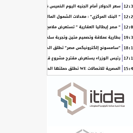
سعر الدولار أمام الجنيه اليوم الخميس في البنوك المصرية
12:3
” البنك المركزي” : معدلات الشمول المالي تواصل ارتفاعها 79% من المواطنين يمتلكون حسابات نشطة...
12:2
” مصر إيطاليا العقارية ” تستعرض ملامح “سولاري” التي تتشكل على أرض
12:0
بطارية عملاقة وتصميم متين وتجربة سلسة مع التطبيقات.. لماذا يُعد HUAWEI nova 15 Max الخيار المثال
19:3
”سامسونج إلكترونيكس مصر” تطلق الدورة الثامنة من برنامج ”سام
18:1
رئيس الوزراء يستعرض مقترح مشروع قانون الاتحاد المصري للمطور
17:1
المصرية للاتصالات WE تطلق حملتها الصيفية بعروض حصرية وجوائز نقدية تصل إلى مليوني جنيه
15:4