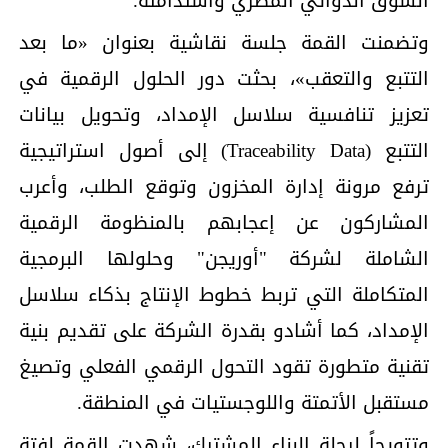
السوق الدوائي المصري واستدامته.
وتضمنت القمة جلسة نقاشية بعنوان «ما بعد
التتبع والتعقب»، بحثت دور الحلول الرقمية في
تعزيز تنافسية سلاسل الإمداد، وتحويل بيانات
التتبع (Traceability Data) إلى أصول استراتيجية
ترفع مرونة إدارة المخزون وتوقع الطلب، وأعرب
المشاركون عن إعجابهم بالمنظومة الرقمية
الشاملة لشركة "أوريجن" وحلولها البرمجية
المتكاملة التي تربط خطوط الإنتاج بذكاء سلاسل
الإمداد، كما أشادو بقدرة الشركة على تقديم بنية
تقنية متطورة تقود التحول الرقمي الفعلي وتصيغ
مستقبل الأتمتة واللوجستيات في المنطقة.
وتتويجاً لرحلة البناء المشترك، شهدت القمة لفتة