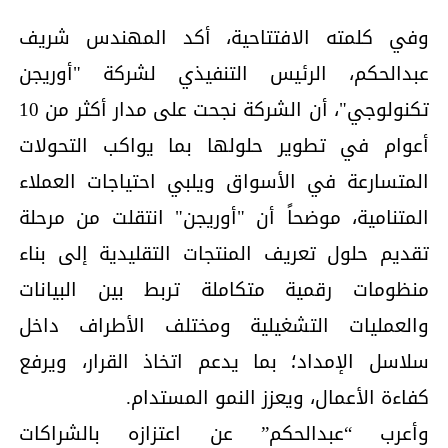
وفي كلمته الافتتاحية، أكد المهندس شريف
عبدالحكم، الرئيس التنفيذي لشركة "أوريجن
تكنولوجي"، أن الشركة نجحت على مدار أكثر من 10
أعوام في تطوير حلولها بما يواكب التحولات
المتسارعة في الأسواق ويلبي احتياجات العملاء
المتنامية، موضحاً أن "أوريجن" انتقلت من مرحلة
تقديم حلول تعريف المنتجات التقليدية إلى بناء
منظومات رقمية متكاملة تربط بين البيانات
والعمليات التشغيلية ومختلف الأطراف داخل
سلاسل الإمداد؛ بما يدعم اتخاذ القرار، ويرفع
كفاءة الأعمال، ويعزز النمو المستدام.
وأعرب “عبدالحكم” عن اعتزازه بالشراكات