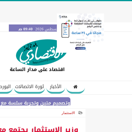
الخميس 6 أغسطس 2026
09:40 صـ
اقتصاد على مدار الساعة
الأخبار
ثورة الاتصالات
البورص
بطارية عملاقة وتصميم متين وتجربة سلسة مع التطبيقات.. لماذا يُعد HUAWEI nova 15 Max الخيار الم
الاستثمار
2026-06-26 22:37:10
وزير الاستثمار يجتمع م