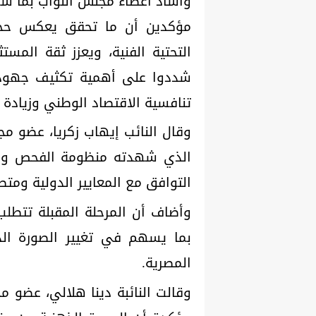
وأشاد أعضاء مجلس النواب بما ش
مؤكدين أن ما تحقق يعكس حجم ا
التحتية الفنية، ويعزز ثقة المس
شددوا على أهمية تكثيف جهود ال
تنافسية الاقتصاد الوطني وزيادة ا
وقال النائب إيهاب زكريا، عضو م
الذي شهدته منظومة الفحص والم
التوافق مع المعايير الدولية ومتط
وأضاف أن المرحلة المقبلة تتطلب
بما يسهم في تغيير الصورة الذ
المصرية.
وقالت النائبة دينا هلالي، عضو م