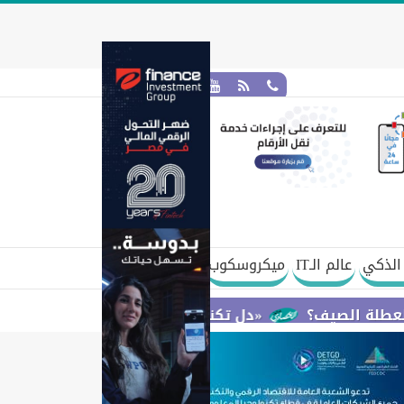
الذكي
عالم الـIT
ميكروسكوب
«دل تكنولوجيز» تؤكد التزامها بإعداد الجيل المق