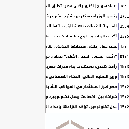
”سامسونج إلكترونيكس مصر” تطلق الدورة الثامنة من برنامج ”سام
18:1
رئيس الوزراء يستعرض مقترح مشروع قانون الاتحاد المصري للمطور
17:1
المصرية للاتصالات WE تطلق حملتها الصيفية بعروض حصرية وجوائز نقدية تصل إلى مليوني جنيه
15:4
أكبر بطارية في تاريخ سلسلة vivo Y تشعل المنافسة في مصر مع إطلاق vivo Y500
13:5
عقب حفل إطلاق منتجاتها الجديدة.. تعرّف على أحدث شاشات سا
13:1
”رئيس مجلس القضاء الأعلى” يتعاون مع ”الهيئة القومية للبريد ” 
01:1
رأفت هندي: نستهدف بناء قدرات مصرية تطور حلولًا للذكاء الاصطنا
15:3
وزير التعليم العالي: الذكاء الاصطناعي عنصر رئيسي في تحويل الجام
15:3
مصر تعزز الاستثمار في المواهب الشابة لدعم مستقبل الذكاء الاصطناعي......2710 طلاب استفادوا من مبادرة
15:2
شراكة بين الاتصالات و«دل تكنولوجيز» و«أسترازينيكا مصر» لتوظي
15:2
«دل تكنولوجيز» تؤكد التزامها بإعداد الجيل المقبل من قادة الذك
15:2