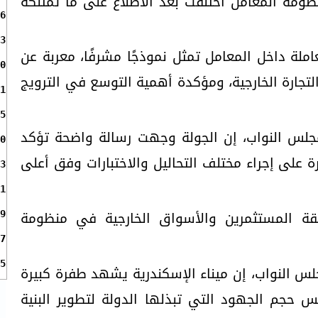
ومة المعامل اختلفت بعد الاطلاع على ما تمتلكه
6
3
املة داخل المعامل تمثل نموذجًا مشرفًا، معربة عن
0
لتجارة الخارجية، ومؤكدة أهمية التوسع في الترويج
1
5
جلس النواب، إن الجولة وجهت رسالة واضحة تؤكد
0
 على إجراء مختلف التحاليل والاختبارات وفق أعلى
3
1
قة المستثمرين والأسواق الخارجية في منظومة
9
7
5
لس النواب، إن ميناء الإسكندرية يشهد طفرة كبيرة
 حجم الجهود التي تبذلها الدولة لتطوير البنية